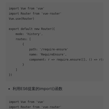
import Vue from 
'vue'
import Router from 
'vue-router'
Vue.use(Router)

export
 default new Router({

    mode: 
'history'
,

    routes: [

        {

            path: 
'/require-ensure'
            name: 
'RequireEnsure'
,

            component: r => require.ensure([], () => r(req
        }

    ]

利用ES6提案的import()函数
import Vue from 
'vue'
import Router from 
'vue-router'