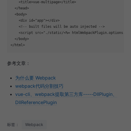
    <title>vue-multipage</title>

  </head>

  <body>

    <div id=
"app"
></div>

    <!-- built files will be auto injected -->

    <script src=
"./static/<%= htmlWebpackPlugin.options.li
  </body>

参考文章：
为什么要 Webpack
webpack代码分割技巧
vue-cli、webpack提取第三方库-----DllPlugin、
DllReferencePlugin
标签：
Webpack