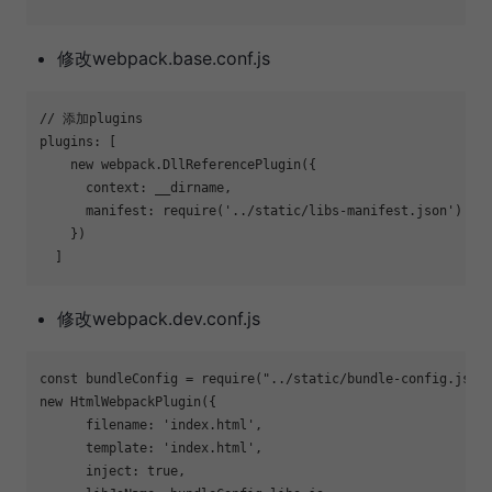
修改webpack.base.conf.js
// 添加plugins

plugins: [

    new webpack.DllReferencePlugin({

      context: __dirname,

      manifest: require(
'../static/libs-manifest.json'
)

    })

修改webpack.dev.conf.js
const bundleConfig = require(
"../static/bundle-config.json
new HtmlWebpackPlugin({

      filename: 
'index.html'
,

      template: 
'index.html'
,

      inject: 
true
,
