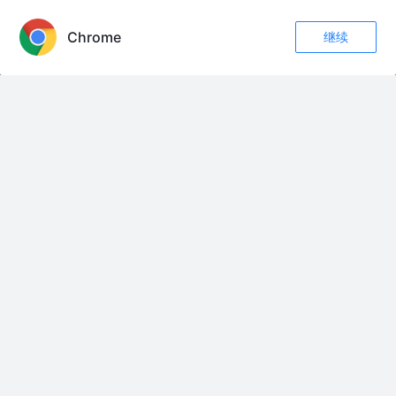
APP内打开
Chrome
继续
前端性能优化-webpack
评论
收藏
42
关注
技术爬行之旅
5年前
2.4k
13
3
vue-cli3 webpack 打包优化实践总结
小西柚啊
3年前
879
点赞
评论
基于vue-cli4前端项目性能优化
jaylah
2年前
426
1
评论
友情链接：
123说爱你
13 - live from The Forum
13 JOURS EN FRANCE 法国13日游
16 қыз
17岁
17岁
17岁
17岁女生的温柔
18 Yaxlikim
185 黑皮体育生