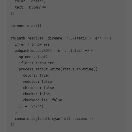
  color: 
'green'
,

  text: 
'Dll生产中'
})

spinner.start()

rm(path.resolve(__dirname, 
'../static'
), err => {

if
(err) throw err

  webpack(webpackDll, (err, status) => {

    spinner.stop()

if
(err) throw err

    process.stdout.write(status.toString({

      colors: 
true
,

      modules: 
false
,

      children: 
false
,

      chunks: 
false
,

      chunkModules: 
false
    }) + 
'\n\n'
)

  })

  console.log(chalk.cyan(
'dll success'
))

})
