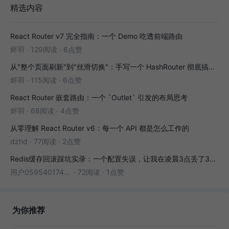
精选内容
React Router v7 完全指南：一个 Demo 吃透前端路由
烬羽
·
129阅读
·
6点赞
从"整个页面刷新"到"丝滑切换"：手写一个 HashRouter 彻底搞懂前端路由
烬羽
·
115阅读
·
6点赞
React Router 嵌套路由：一个 `Outlet` 引发的布局思考
烬羽
·
68阅读
·
4点赞
从零理解 React Router v6：每一个 API 都是怎么工作的
dzhd
·
77阅读
·
2点赞
Redis缓存回滚踩坑实录：一个配置失误，让我在凌晨3点丢了3000条数据
用户05954017446
·
72阅读
·
1点赞
为你推荐