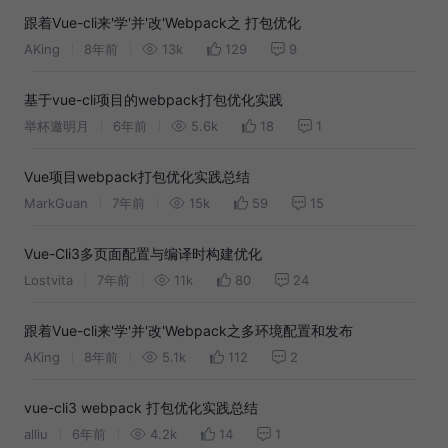
跟着Vue-cli来'学'并'改'Webpack之 打包优化
AKing
8年前
13k
129
9
基于vue-cli项目的webpack打包优化实践
举杯邀明月
6年前
5.6k
18
1
Vue项目webpack打包优化实践总结
MarkGuan
7年前
15k
59
15
Vue-Cli3多页面配置与编译时构建优化
Lostvita
7年前
11k
80
24
跟着Vue-cli来'学'并'改'Webpack之多环境配置和发布
AKing
8年前
5.1k
112
2
vue-cli3 webpack 打包优化实践总结
alliu
6年前
4.2k
14
1