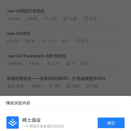
vue-cli项目打包优化
Juuelin
3年前
336
点赞
评论
vue-cli3优化
pfpGit
6年前
1.7k
1
评论
vue-cli3中webpack.dll打包优化
大钟同学
6年前
2.7k
4
5
前端性能优化——包体积压缩82%、打包速度提升65%
海阔_天空
3年前
74k
938
106
打包优化
继续浏览内容
小郭想进大厂
3年前
303
1
评论
稀土掘金
确定
VUE CLI 项目打包优化
一个帮助开发者成长的社区
Jeremy_ht
4年前
299
5
评论