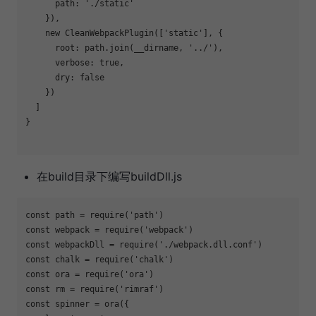
      path: 
'./static'
    }),

    new CleanWebpackPlugin([
'static'
], {

      root: path.join(__dirname, 
'../'
),

      verbose: 
true
,

      dry: 
false
    })

  ]

}

在build目录下编写buildDll.js
const path = require(
'path'
)

const webpack = require(
'webpack'
)

const webpackDll = require(
'./webpack.dll.conf'
)

const chalk = require(
'chalk'
)

const ora = require(
'ora'
)

const rm = require(
'rimraf'
)

const spinner = ora({
