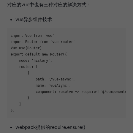
对应的vue中也有三种对应的解决方式：
vue异步组件技术
import Vue from 
'vue'
import Router from 
'vue-router'
export
 default new Router({

    mode: 
'history'
,

    routes: [

        {

            path: 
'/vue-async'
,

            name: 
'vueAsync'
,

            component: resolve => require([
'@/components/V
        }

    ]

webpack提供的require.ensure()