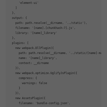
'element-ui'
    ]

  },

  output: {

    path: path.resolve(__dirname, 
'../static'
),

    filename: 
'[name].[chunkhash:7].js'
,

    library: 
'[name]_library'
  },

  plugins: [

    new webpack.DllPlugin({

      path: path.resolve(__dirname, 
'../static/[name]-mani
      name: 
'[name]_library'
,

      context: __dirname

    }),

    new webpack.optimize.UglifyJsPlugin({

      compress: {

        warnings: 
false
      }

    }),

    new AssetsPlugin({

      filename: 
'bundle-config.json'
,
