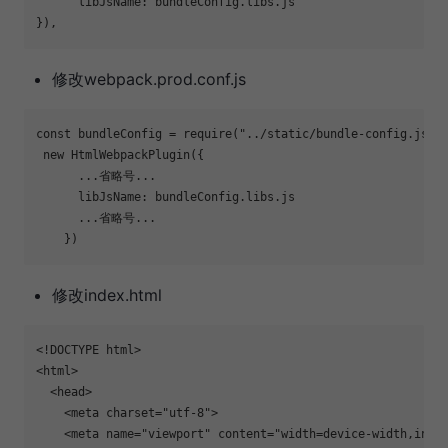
      libJsName: bundleConfig.libs.js

修改webpack.prod.conf.js
const bundleConfig = require(
"../static/bundle-config.json
 new HtmlWebpackPlugin({

      ...省略号...

      libJsName: bundleConfig.libs.js

      ...省略号...

修改index.html
<!DOCTYPE html>

<html>

  <head>

    <meta charset=
"utf-8"
>

    <meta name=
"viewport"
 content=
"width=device-width,init