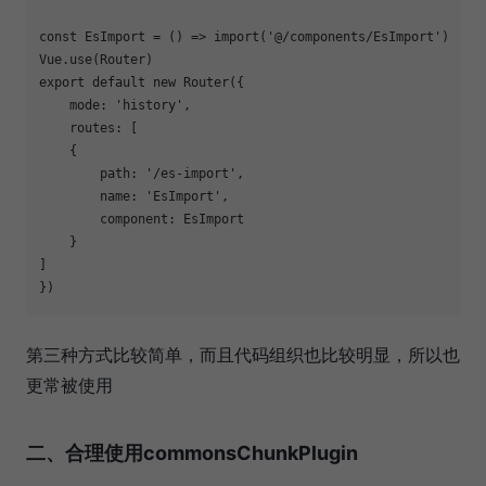
const EsImport = () => import(
'@/components/EsImport'
)

export
 default new Router({

    mode: 
'history'
,

    routes: [

    {

        path: 
'/es-import'
,

        name: 
'EsImport'
,

        component: EsImport

    }

]

第三种方式比较简单，而且代码组织也比较明显，所以也
更常被使用
二、合理使用commonsChunkPlugin