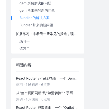
gem 所要解决的问题
gem 所带来的新的问题
Bundler 的解决方案
Bundler 带来的新问题
扩展练习：来看看一些常见的报错，现在你知道发生了什么了么？
练习一
练习二
练习三
精选内容
参考
React Router v7 完全指南：一个 Demo 吃透前端路由
烬羽
·
116阅读
·
6点赞
从"整个页面刷新"到"丝滑切换"：手写一个 HashRouter 彻底搞懂前端路由
烬羽
·
107阅读
·
6点赞
React Router 嵌套路由：一个 `Outlet` 引发的布局思考