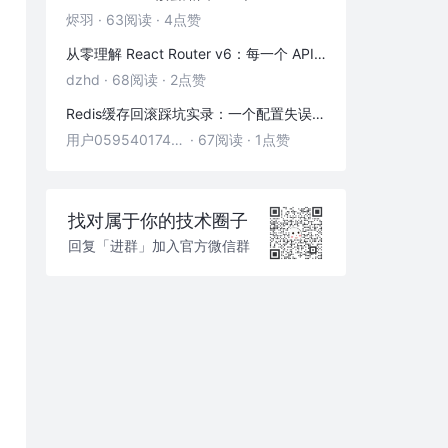
烬羽
·
63阅读
·
4点赞
从零理解 React Router v6：每一个 API 都是怎么工作的
dzhd
·
68阅读
·
2点赞
Redis缓存回滚踩坑实录：一个配置失误，让我在凌晨3点丢了3000条数据
用户05954017446
·
67阅读
·
1点赞
找对属于你的技术圈子
回复「进群」加入官方微信群