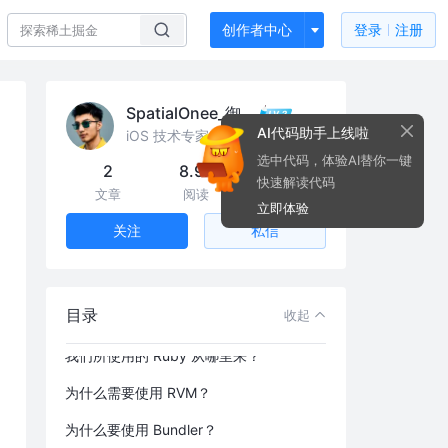
创作者中心
登录
注册
SpatialOnee_御姐
AI代码助手上线啦
iOS 技术专家 @美团
选中代码，体验AI替你一键
2
8.9k
64
快速解读代码
文章
阅读
粉丝
立即体验
私信
关注
目录
收起
TLDR
我们所使用的 Ruby 从哪里来？
为什么需要使用 RVM？
为什么要使用 Bundler？