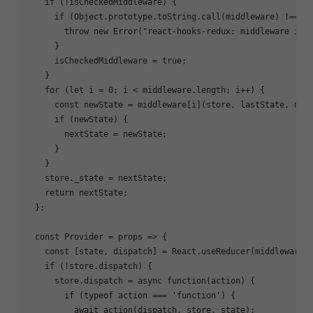
if
 (!isCheckedMiddleware) {

if
 (
Object
.prototype.toString.call(middleware) !== 
'
throw
new
Error
(
"react-hooks-redux: middleware isn
      }

      isCheckedMiddleware = 
true
;

    }

for
 (
let
 i = 
0
; i < middleware.length; i++) {

const
 newState = middleware[i](store, lastState, next
if
 (newState) {

        nextState = newState;

      }

    }

    store._state = nextState;

return
 nextState;

  };

const
 Provider = 
props
 =>
 {

const
 [state, dispatch] = React.useReducer(middlewareRe
if
 (!store.dispatch) {

      store.dispatch = 
async
function
(
action
) 
{

if
 (
typeof
 action === 
'function'
) {

await
 action(dispatch, store._state);
