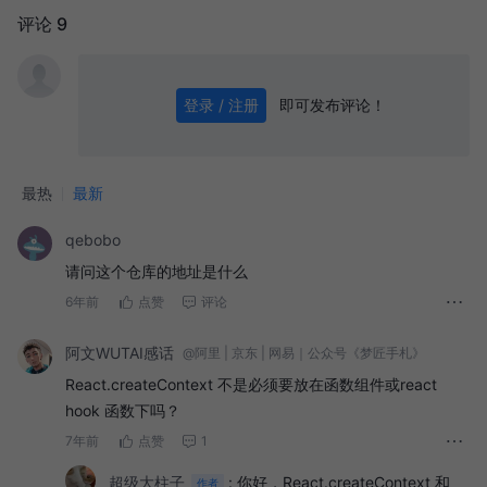
评论 9
即可发布评论！
登录 / 注册
0
/ 1000
发送
最热
最新
qebobo
请问这个仓库的地址是什么
6年前
点赞
评论
阿文WUTAI感话
@阿里 | 京东 | 网易｜公众号《梦匠手札》
React.createContext 不是必须要放在函数组件或react
hook 函数下吗？
7年前
点赞
1
超级大柱子
:
你好，React.createContext 和
作者