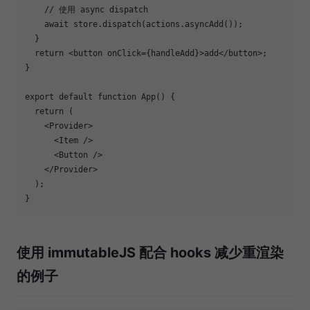
// 使用 async dispatch
await
 store.dispatch(actions.asyncAdd());

  }

return
<
button
onClick
=
{handleAdd}
>
add
</
button
>
;

}

export
default
function
App
(
) 
{

return
 (

<
Provider
>
<
Item
 />
<
Button
 />
</
Provider
>
  );

使用 immutableJS 配合 hooks 减少重渲染
的例子