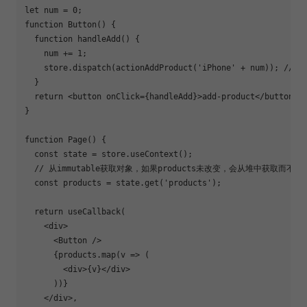
let
 num = 
0
function
Button
(
) 
{

function
handleAdd
(
) 
{

    num += 
1
;

    store.dispatch(actionAddProduct(
'iPhone'
 + num)); 
//di
  }

return
<
button
onClick
=
{handleAdd}
>
add-product
</
button
>
;

}

function
Page
(
) 
{

const
 state = store.useContext();

// 从immutable获取对象，如果products未改变，会从堆中获取而
const
 products = state.get(
'products'
);

return
 useCallback(

<
div
>
<
Button
 />
      {products.map(v => (

<
div
>
{v}
</
div
>
      ))}

</
div
>
,
