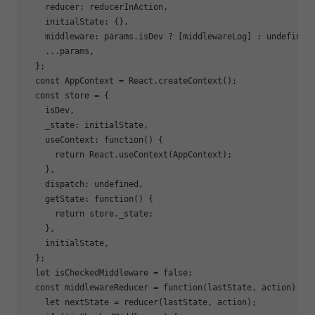
reducer
: reducerInAction,

initialState
: {},

middleware
: params.isDev ? [middlewareLog] : 
undefined
,
    ...params,

  };

const
 AppContext = React.createContext();

const
 store = {

    isDev,

_state
: initialState,

useContext
: 
function
(
) 
{

return
 React.useContext(AppContext);

    },

dispatch
: 
undefined
,

getState
: 
function
(
) 
{

return
 store._state;

    },

    initialState,

  };

let
 isCheckedMiddleware = 
false
;

const
 middlewareReducer = 
function
(
lastState, action
) 
{

let
 nextState = reducer(lastState, action);
