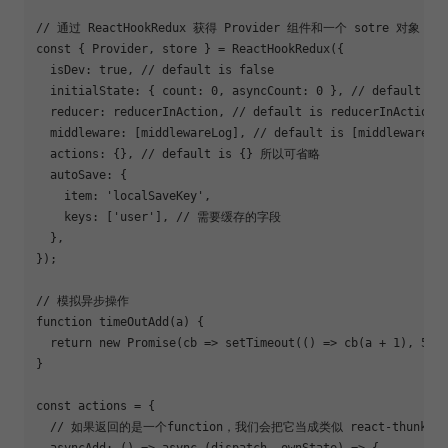
// 通过 ReactHookRedux 获得 Provider 组件和一个 sotre 对象
const
 { Provider, store } = ReactHookRedux({

isDev
: 
true
, 
// default is false
  initialState: { 
count
: 
0
, 
asyncCount
: 
0
 }, 
// default is
  reducer: reducerInAction, 
// default is reducerInActio
  middleware: [middlewareLog], 
// default is [middleware
  actions: {}, 
// default is {} 所以可省略
  autoSave: {

item
: 
'localSaveKey'
,

keys
: [
'user'
], 
// 需要缓存的字段
  },

});

// 模拟异步操作
function
timeOutAdd
(
a
) 
{

return
new
Promise
(
cb
 =>
 setTimeout(
()
 =>
 cb(a + 
1
), 
500
)
}

const
 actions = {

// 如果返回的是一个function，我们会把它当成类似 react-thunk