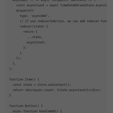
  asyncAdd: 
()
 =>
async
 (dispatch, ownState) => {

const
 asyncCount = 
await
 timeOutAdd(ownState.asyncCount
    dispatch({

type
: 
'asyncAdd'
,

// if use reducerInAction, we can add reducer Functi
      reducer(state) {

return
 {

          ...state,

          asyncCount,

        };

      },

    });

  },

};

function
Item
(
) 
{

const
 state = store.useContext();

return
<
div
>
async-count: {state.asyncCount}
</
div
>
;

}

function
Button
(
) 
{

async
function
handleAdd
(
) 
{
