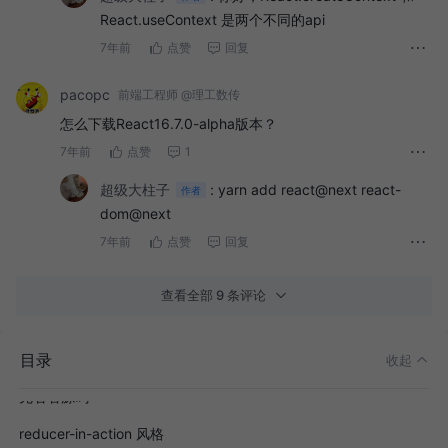
React.useContext 是两个不同的api
7年前
点赞
回复
pacopc
前端工程师 @理工数传
怎么下载React16.7.0-alpha版本？
7年前
点赞
1
超级大柱子
:
yarn add react@next react-
作者
dom@next
7年前
点赞
回复
查看全部 9 条评论
目录
原由
收起
先看看源码
reducer-in-action 风格