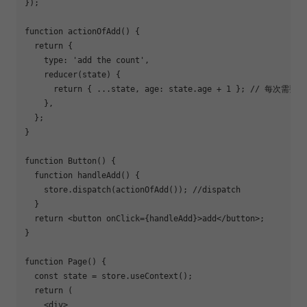
});

function
actionOfAdd
(
) 
{

return
 {

type
: 
'add the count'
,

    reducer(state) {

return
 { ...state, 
age
: state.age + 
1
 }; 
// 每次需要返
    },

  };

}

function
Button
(
) 
{

function
handleAdd
(
) 
{

    store.dispatch(actionOfAdd()); 
//dispatch
  }

return
<
button
onClick
=
{handleAdd}
>
add
</
button
>
;

}

function
Page
(
) 
{

const
 state = store.useContext();

return
 (

<
div
>