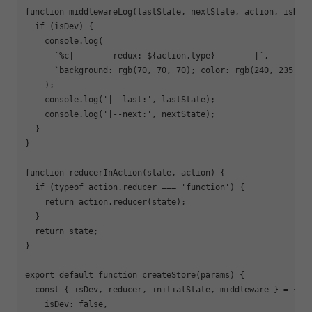
function
middlewareLog
(
lastState, nextState, action, isDev
if
 (isDev) {

console
.log(

`%c|------- redux: 
${action.type}
 -------|`
,

`background: rgb(70, 70, 70); color: rgb(240, 235, 2
    );

console
.log(
'|--last:'
, lastState);

console
.log(
'|--next:'
, nextState);

  }

}

function
reducerInAction
(
state, action
) 
{

if
 (
typeof
 action.reducer === 
'function'
) {

return
 action.reducer(state);

  }

return
 state;

}

export
default
function
createStore
(
params
) 
{

const
 { isDev, reducer, initialState, middleware } = {

isDev
: 
false
,
