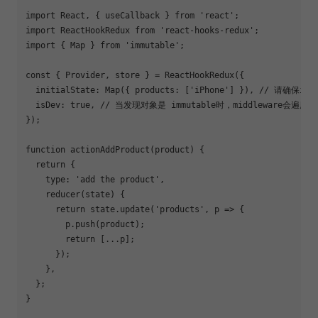
import
 React, { useCallback } 
from
'react'
import
 ReactHookRedux 
from
'react-hooks-redux'
import
 { 
Map
 } 
from
'immutable'
;

const
 { Provider, store } = ReactHookRedux({

initialState
: 
Map
({ 
products
: [
'iPhone'
] }), 
// 请确保imm
  isDev: 
true
, 
// 当发现对象是 immutable时，middleware会遍
});

function
actionAddProduct
(
product
) 
{

return
 {

type
: 
'add the product'
,

    reducer(state) {

return
 state.update(
'products'
, p => {

        p.push(product);

return
 [...p];

      });

    },

  };

}
