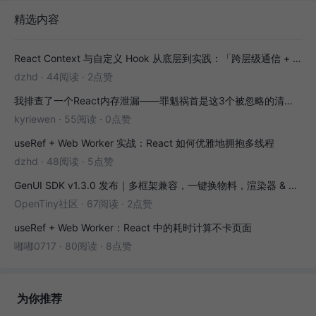
精选内容
React Context 与自定义 Hook 从底层到实践：「跨层级通信 + 副作用封装」全解析
dzhd
·
44阅读
·
2点赞
我排查了一个React内存泄漏——罪魁祸首是这3个被忽略的清理函数
kyriewen
·
55阅读
·
0点赞
useRef + Web Worker 实战：React 如何优雅地拥抱多线程
dzhd
·
48阅读
·
5点赞
GenUI SDK v1.3.0 发布｜多框架兼容，一键换物料，渲染器 & 演练场全面增强！
OpenTiny社区
·
67阅读
·
2点赞
useRef + Web Worker：React 中的耗时计算不卡页面
嘟嘟0717
·
80阅读
·
8点赞
为你推荐