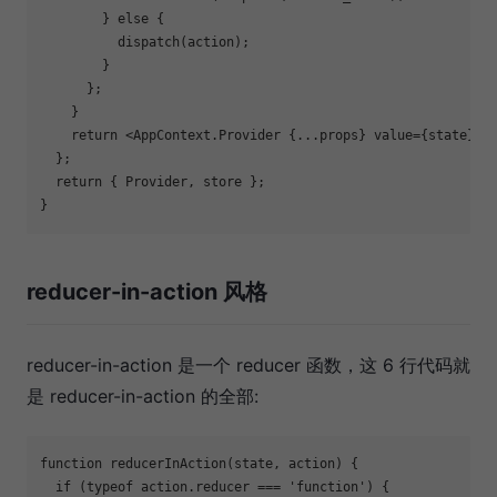
        } 
else
 {

          dispatch(action);

        }

      };

    }

return
<
AppContext.Provider
 {
...props
} 
value
=
{state}
 /
  };

  return { Provider, store };

reducer-in-action 风格
reducer-in-action 是一个 reducer 函数，这 6 行代码就
是 reducer-in-action 的全部:
function
reducerInAction
(
state, action
) 
{

if
 (
typeof
 action.reducer === 
'function'
) {
