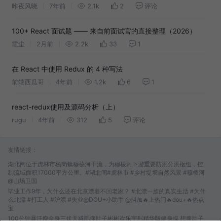
昨夜风晓
7年前
2.1k
2
评论
100+ React 面试题 —— 来自前面试官的直接整理（2026）
雮尘
2月前
2.2k
33
1
在 React 中使用 Redux 的 4 种写法
前端西瓜哥
4年前
1.2k
6
1
react-redux使用及源码分析（上）
rugu
4年前
312
5
评论
友情链接：
湖北闸位于虎林市杨岗镇穆棱河干流，为穆棱河下游重要防洪分洪枢纽，控
制流域面积17000平方公里。#湖北闸#虎林市 #乡村堤坝自然风景 #穆棱河
@山场卫国
毕业工作9年，为什么还在北京漂着不回老家？ #北漂一族的真实生活 #为什
么北漂 #打工人 #沪漂 #失业@DOU+小助手 @抖加🔥上热门🔥dou+🔥热点
宝
100分钟暴汗瘦全身三伏天减肥瘦肚子彬彬欢乐宇彤精华版健身操 想瘦肚子