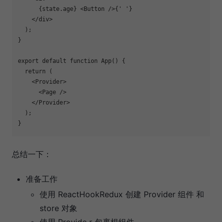
      {state.age} 
<
Button
 />
{' '}

</
div
>
  );

}

export
default
function
App
(
) 
{

return
 (

<
Provider
>
<
Page
 />
</
Provider
>
  );

总结一下：
准备工作
使用 ReactHookRedux 创建 Provider 组件 和
store 对象