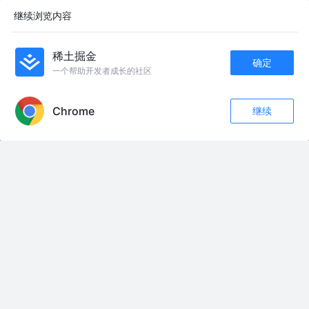
瘦全身的锻炼方式！就是核心燃脂法！很多人哪里都不胖就是肚子大/小腹突
继续浏览内容
出/赘肉多/千万要跟练这个视频，每天坚持练一遍，三天肚子小一圈！#三伏
天减肥 #大肚腩变小蛮腰 #瘦肚子瘦腰 #腰腹训练 #瘦肚子最快的方法
《龙之谷：精灵王座》| 他拉满了弓，却空放了这一箭 有一种克制，是手握弓
稀土掘金
箭，却不忍射向爱人。小鱼放空那一箭，是逆着人性的深爱。 #精灵王座 #小
确定
鱼莉雅 #成年人的爱情 #国产动画电影 #抖音精选App次元季
一个帮助开发者成长的社区
APP内打开
中国现实版 “霍格沃茨”图书馆惊艳世界！近日，一段关于江西天坑图书馆的
视频在海外社交平台广泛传播，因建筑风格酷似电影《哈利・波特》中的霍
格沃茨魔法学校，欧洲网友：“中国就像另一个世界。这不禁让人思考在欧
Chrome
继续
收藏
洲，我们的领导人把该用在这里的钱拿去做了什么。”#中式文旅出圈海外 #
59
10
婺源天坑图书馆 #中国现实版霍格沃茨图书馆爆红海外
关注
3小时《宿敌回家》穿越反派和女主同归于尽穿回现代，她霸占你的床被迫和
千年宿敌同居生活#漫画解说 #二次元 #小说
乐高 积木 幻影忍者 劳埃德 动漫 手办 二次元 乐高 积木 幻影忍者 劳埃德 动漫
手办 二次元 #乐高 #幻影忍者 #劳埃德 #动漫 #二次元
#分享日常心情 #情绪宣泄出口
三箭齐发砸向菲律宾，十舰列阵美航母撤退 三箭齐发砸向菲律宾#十舰列阵
美航母撤退 #一艘071可拿下巴丹岛 #
这是馆前的郑成功半身雕像，高1.62米，用青石雕刻而成，是在1999年纪念郑
成功诞辰375周年之际，由南安市人民政府出资建立的。上面“郑成功”三个字是
由原全国人大副委员长郭沫若先生的题词中提取出来的。旁边的碑林上还刻着
1962年他来到石井参观、视察郑成功纪念馆后，所做的一副对联：“开辟荆榛
千秋功业 驱除荷虏 一代英雄”，把郑成功一生驱荷复台、建设宝岛的这两大功
绩巧妙地嵌入到这对对联当中。 纪念馆是一座三进式双重檐歇山顶的古建筑风
格建筑，占地面积3000平方米，管理范围6万多平方米。这个的匾额是廖承志