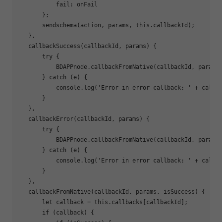
           fail: onFail

       };

       sendschema(action, params, this.callbackId);

   },

   callbackSuccess(callbackId, params) {

       try {

           BDAPPnode.callbackFromNative(callbackId, params
       } catch (e) {

           console.log(
'Error in error callback: '
 + callb
       }

   },

   callbackError(callbackId, params) {

       try {

           BDAPPnode.callbackFromNative(callbackId, params
       } catch (e) {

           console.log(
'Error in error callback: '
 + callb
       }

   },

   callbackFromNative(callbackId, params, isSuccess) {

let
 callback = this.callbacks[callbackId];

if
 (callback) {
