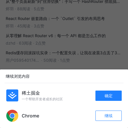
从"整个页面刷新"到"丝滑切换"：手写一个 HashRouter 彻底搞懂前端路由
烬羽
·
88阅读
·
5点赞
React Router 嵌套路由：一个 `Outlet` 引发的布局思考
烬羽
·
45阅读
·
3点赞
从零理解 React Router v6：每一个 API 都是怎么工作的
dzhd
·
63阅读
·
2点赞
Redis缓存回滚踩坑实录：一个配置失误，让我在凌晨3点丢了3000条数据
用户05954017446
·
50阅读
·
1点赞
继续浏览内容
为你推荐
稀土掘金
确定
JSBridge的原理
一个帮助开发者成长的社区
APP内打开
iDo
8年前
96k
1.1k
37
Chrome
继续
收藏
237
10
小白必看，JSBridge 初探
关注