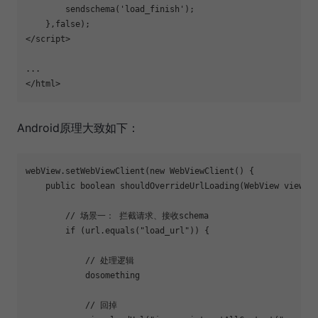
        sendschema(
'load_finish'
);

    },
false
);

</script>

...

Android原理大致如下：
webView.setWebViewClient(new 
WebViewClient
() {

    public boolean shouldOverrideUrlLoading(WebView view, S
        // 场景一： 拦截请求、接收schema

if
 (url.equals(
"load_url"
)) {

            // 处理逻辑

            dosomething

            // 回掉
