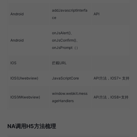
addJavascriptInterfa
Android
API
ce
onJsAlert()、
Android
onJsConfirm()、
onJsPrompt（）
IOS
拦截URL
IOS(UIwebview)
JavaScriptCore
API方法，IOS7+ 支持
window.webkit.mess
IOS(WKwebview)
APi方法，IOS8+支持
ageHandlers
NA调用H5方法梳理