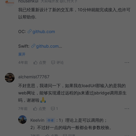
housenkui
大前端开发 @汇付天下
我已经重新设计了新的交互库，10分钟就能完成接入,也许可
以帮助你.
OC:
github.com
Swift:
github.com
Java:
github.com
展开
Kotlin:
github.com
4年前
点赞
评论
而且还有h5端参考对接的Demo
github.com
alchemist77767
不好意思，我请问一下，如果我在loadUrl那输入的是我的
web网址，能够实现通过远程的js来通过jsbridge调用原生
吗，谢谢啦
7年前
点赞
1
Keelvin
:
1）理论上是可以调用的；
作者
2）不过好一点的端内一般都会有参数校验。
7年前
点赞
回复