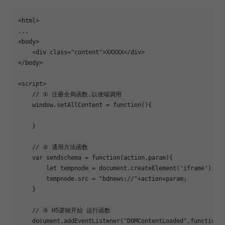
<html>

...

<body>

    <div class=
"content"
>XXXXX</div>

</body>

<script>

    // ① 注册全局函数,以便端调用

    window.setAllContent = 
function
(){

    }

    // ② 通用方法函数

    var sendschema = 
function
(action,param){

let
 tempnode = document.createElement(
'iframe'
);

        tempnode.src = 
"bdnews://"
+action+param;

    }

    // ③ H5逻辑开始 运行函数

    document.addEventListener(
"DOMContentLoaded"
,
function
()