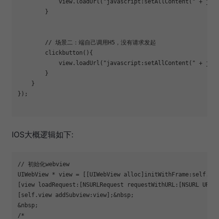
            view.loadUrl(
"javascript:setAllContent("
 + jso
        }

        // 场景二：端自己调用H5，没有请求发起

clickbutton
(){

            view.loadUrl(
"javascript:setAllContent("
 + jso
        }

    }

});

IOS大概逻辑如下:
// 初始化webview

UIWebView * view = [[UIWebView alloc]initWithFrame:self.vie
[view loadRequest:[NSURLRequest requestWithURL:[NSURL URLW
[self.view addSubview:view];&nbsp;

&nbsp;

/*
