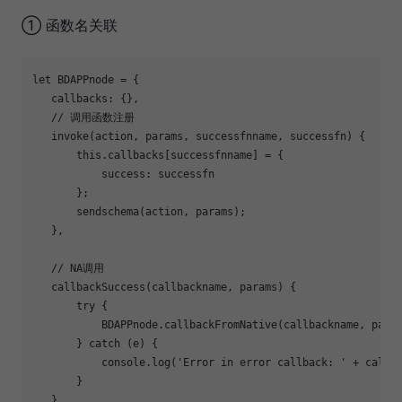
① 函数名关联
let
 BDAPPnode = {

   callbacks: {},

   // 调用函数注册

   invoke(action, params, successfnname, successfn) {

       this.callbacks[successfnname] = {

           success: successfn

       };

       sendschema(action, params);

   },

   // NA调用

   callbackSuccess(callbackname, params) {

       try {

           BDAPPnode.callbackFromNative(callbackname, para
       } catch (e) {

           console.log(
'Error in error callback: '
 + callb
       }

   },
