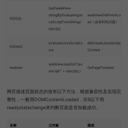
[self.webView
stringByEvaluatingJa
webViewDidFinishLo
IOS[UI]
vaScriptFromString:i
ad（会有时机问题）
njectjs]
evaluateJavaScript:x
didCreateJavaScript
IOS[wk]
xxx
Context
webView.loadUrl("jav
Android
OnPageFinished
ascript:" + injectjs);）
网页描述页面状态的值有以下方法，根据兼容性及实现完
整性，一般用DOMContentLoaded，IE9以下用
readystatechange来判断页面是否加载成功。
名称
父对象
描述