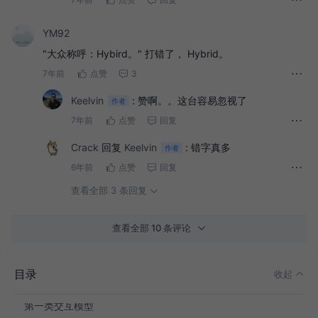
YM92
"大众称呼：Hybird。" 打错了， Hybrid。
7年前
点赞
3
Keelvin
:
赞啊。。这台容易忽视了
作者
前言
7年前
点赞
回复
JSBridge解决的问题
Crack
回复
Keelvin
:
错字真多
作者
H5和NA的双向通信通用方法
6年前
点赞
回复
H5调用NA方法梳理
查看全部 3 条回复
NA调用H5方法梳理
查看全部 10 条评论
常规混合开发思路
JSB方案设计
目录
收起
JSB交互模型
第一类交互模型