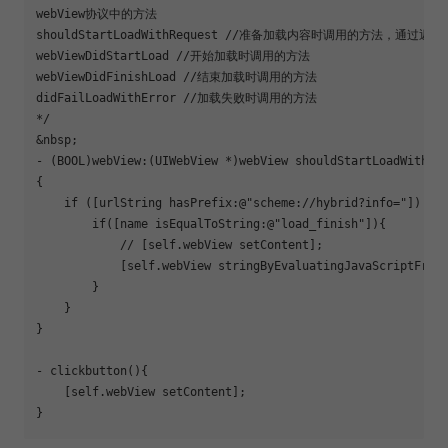
webView协议中的方法

shouldStartLoadWithRequest //准备加载内容时调用的方法，通过
webViewDidStartLoad //开始加载时调用的方法

webViewDidFinishLoad //结束加载时调用的方法

didFailLoadWithError //加载失败时调用的方法

*/

&nbsp;

- (BOOL)webView:(UIWebView *)webView shouldStartLoadWithReq
{

if
 ([urlString hasPrefix:@
"scheme://hybrid?info="
]) {

if
([name isEqualToString:@
"load_finish"
]){

            // [self.webView 
set
Content];

            [self.webView stringByEvaluatingJavaScriptFromS
        }

    }

}

- 
clickbutton
(){

    [self.webView 
set
Content];
