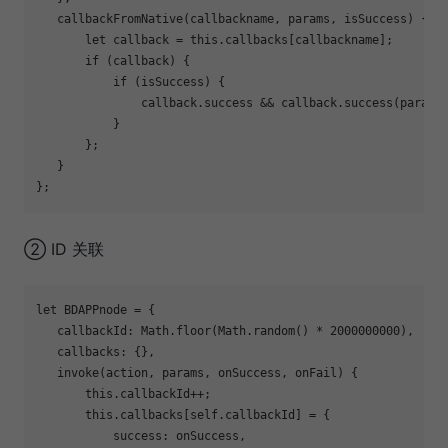
   callbackFromNative(callbackname, params, isSuccess) {

let
 callback = this.callbacks[callbackname];

if
 (callback) {

if
 (isSuccess) {

               callback.success && callback.success(params)
           }

       };

   }

② ID 关联
let
 BDAPPnode = {

   callbackId: Math.floor(Math.random() * 2000000000),

   callbacks: {},

   invoke(action, params, onSuccess, onFail) {

       this.callbackId++;

       this.callbacks[self.callbackId] = {

           success: onSuccess,
