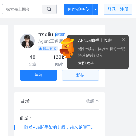
创作者中心
登录
注册
trsoliu
AI代码助手上线啦
Agent工程师、架构师 @科大讯飞
选中代码，体验AI替你一键
榜上有名
快速解读代码
48
162k
228
立即体验
文章
阅读
粉丝
私信
关注
目录
收起
前提：
随着vue脚手架的升级，越来越便于开发者开发和维护项目，本质上vue-cli3提供了基础的配置和可拓展的空间，但是vue-cli3官网对于新脚手架的用例都比较简洁，更多的内容需要我们去研究，更多都是基于webpack去拓展。为了更好的入门，我写了个常用配置的小总结，下面我们来看看新的脚手架是如何快速上手的吧！