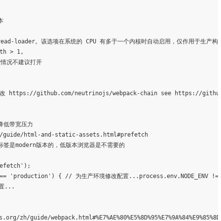
th > 1,

般情况不建议打开

h/guide/html-and-static-assets.html
#prefetch
efetch'
);

== 
'production'
) { // 为生产环境修改配置...process.env.NODE_ENV !=
...

.org/zh/guide/webpack.html
#%E7%AE%80%E5%8D%95%E7%9A%84%E9%85%8D