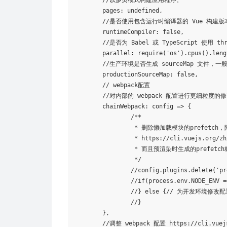
	//以多页模式构建应用程序。

	pages: undefined,

	//是否使用包含运行时编译器的 Vue 构建版本

	runtimeCompiler: 
false
,

	//是否为 Babel 或 TypeScript 使用 thread-loader。该选项在系统的 CPU 有多于一个内核时自动启用，仅作用于生产构建，在适当的时候开启几个子进程去并发的执行压缩

	parallel: require(
'os'
).cpus().leng
	//生产环境是否生成 
source
Map 文件，一
	productionSourceMap: 
false
,

	// webpack配置

	//对内部的 webpack 配置进行更细粒度的修改 https://github.com/neutrinojs/webpack-chain see https://github.com/vuejs/vue-cli/blob/dev/docs/webpack.md

	chainWebpack: config => {

		/**

		 * 删除懒加载模块的prefetch，降低带宽压力

		 * https://cli.vuejs.org/z
		 * 而且预渲染时生成的prefetch标签是modern版本的，低版本浏览器是不需要的

		 */

		//config.plugins.delete(
'pr
		//
if
(process.env.NODE_ENV =
		//} 
else
 {// 为开发环境修改配置
		//}

	},

	//调整 webpack 配置 https://cli.vuejs