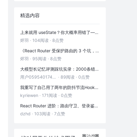
精选内容
上来就用 useState？你大概率用错了——useRef 的三种正确打开方式
烬羽
·
104阅读
·
8点赞
《React Router 受保护路由的 3 个坑，第 2 个 90% 的人都踩过》
烬羽
·
95阅读
·
8点赞
大模型长记忆评测踩坑实录：2000条错位记忆，让我排查了整整3小时
用户05954017446
·
89阅读
·
0点赞
我重写了自己用了两年的防抖节流Hook——发现里面藏着3个隐藏bug
kyriewen
·
171阅读
·
0点赞
React Router 进阶：路由守卫、登录鉴权与状态传递
dzhd
·
103阅读
·
7点赞