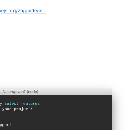
vuejs.org/zh/guide/in…