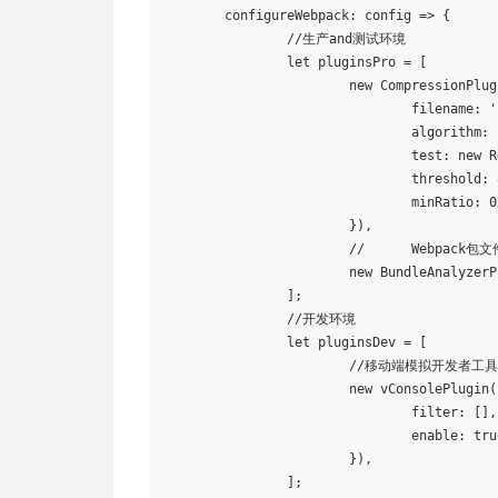
	configureWebpack: config => {

		//生产and测试环境

let
 pluginsPro = [

			new CompressionPlugin({ //文件开启Gzip，也可以通过服务端(如：nginx)(https://github.com/webpack-contrib/compression-webpack-plugin)

				filename: 
'
				algorithm: 
test
: new R
				threshold: 8192,

				minRatio: 0.8,

			}),

			//	Webpack包文件分析器(https://github.com/webpack-contrib/webpack-bundle-analyzer)

			new BundleAnalyzerPlugin(),

		];

		//开发环境

let
 pluginsDev = [

			//移动端模拟开发者工具(https://github.com/diamont1001/vconsole-webpack-plugin  https://github.com/Tencent/vConsole)

			new vConsolePlugin({

				filter: [], // 需要过滤的入口文件

enable
: 
tru
			}),

		];
