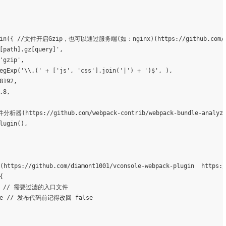
[path].gz[query]'
,

'gzip'
,

egExp(
'\\.('
 + [
'js'
, 
'css'
].join(
'|'
) + 
')$'
, ),

e
 // 发布代码前记得改回 
false