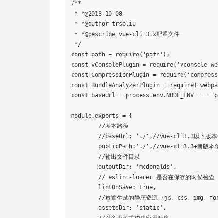
/**

 * *@2018-10-08

 * *@author trsoliu 

 * *@describe vue-cli 3.x配置文件

 */

const path = require(
'path'
);

const vConsolePlugin = require(
'vconsole-we
const CompressionPlugin = require(
'compress
const BundleAnalyzerPlugin = require(
'webpa
const baseUrl = process.env.NODE_ENV === 
"p
module.exports = {

	//基本路径

	//baseUrl: 
'./'
,//vue-cli3.3以下版本
        publicPath:
'./'
,//vue-cli3.3+新版本
	//输出文件目录

	outputDir: 
'mcdonalds'
,

	// eslint-loader 是否在保存的时候检查

	lintOnSave: 
true
,

	//放置生成的静态资源 (js、css、img、fonts) 的 (相对于 outputDir 的) 目录。

	assetsDir: 
'static'
,
