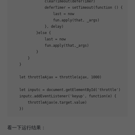
                clearTimeout(deferTimer)

                deferTimer = setTimeout(
function
 (
) 
{

                    last = now

                    fun.apply(that, _args)

                }, delay)

            }
else
 {

                last = now

                fun.apply(that,_args)

            }

        }

    }

let
 throttleAjax = throttle(ajax, 
1000
)

let
 inputc = 
document
.getElementById(
'throttle'
)

    inputc.addEventListener(
'keyup'
, 
function
(
e
) 
{

        throttleAjax(e.target.value)

看一下运行结果：