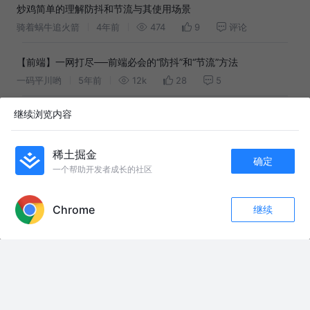
炒鸡简单的理解防抖和节流与其使用场景
骑着蜗牛追火箭
4年前
474
9
评论
【前端】一网打尽──前端必会的“防抖”和“节流”方法
一码平川哟
5年前
12k
28
5
继续浏览内容
JS编码系列-防抖和节流
九思AI
4年前
656
1
评论
稀土掘金
确定
防抖节流函数实现以及使用场景
一个帮助开发者成长的社区
APP内打开
Super_Mario_ao
4年前
371
点赞
评论
Chrome
继续
收藏
2k+
230
逐步理解js防抖 => 深入防抖与节流
关注
山河木马
5年前
1.5k
7
评论
防抖与节流的原理及适用场景
石小花
3年前
260
点赞
评论