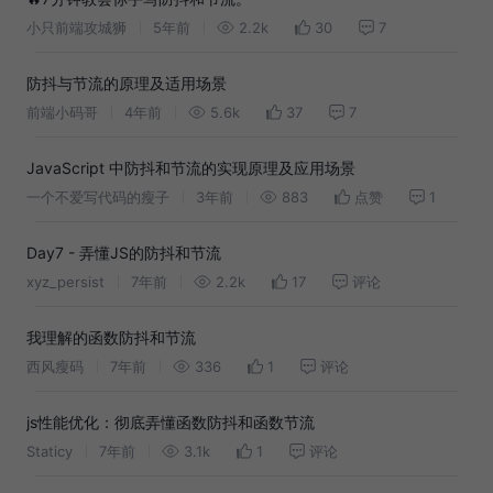
小只前端攻城狮
5年前
2.2k
30
7
防抖与节流的原理及适用场景
前端小码哥
4年前
5.6k
37
7
JavaScript 中防抖和节流的实现原理及应用场景
一个不爱写代码的瘦子
3年前
883
点赞
1
Day7 - 弄懂JS的防抖和节流
xyz_persist
7年前
2.2k
17
评论
我理解的函数防抖和节流
西风瘦码
7年前
336
1
评论
js性能优化：彻底弄懂函数防抖和函数节流
Staticy
7年前
3.1k
1
评论