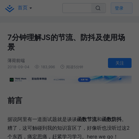
首页
登录
7分钟理解JS的节流、防抖及使用场
景
薄荷前端
关注
2018-09-04
183,996
阅读5分钟
前言
据说阿里有一道面试题就是谈谈
函数节流
和
函数防抖
。
糟了，这可触碰到我的知识盲区了，好像听也没听过这2
个东西，痛定思痛，赶紧学习学习。here we go！