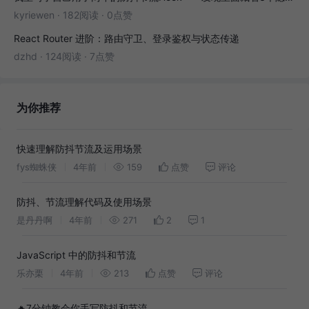
kyriewen
·
182阅读
·
0点赞
React Router 进阶：路由守卫、登录鉴权与状态传递
dzhd
·
124阅读
·
7点赞
为你推荐
快速理解防抖节流及运用场景
fys蜘蛛侠
4年前
159
点赞
评论
防抖、节流理解代码及使用场景
是丹丹啊
4年前
271
2
1
JavaScript 中的防抖和节流
乐亦栗
4年前
213
点赞
评论
🔥7分钟教会你手写防抖和节流。