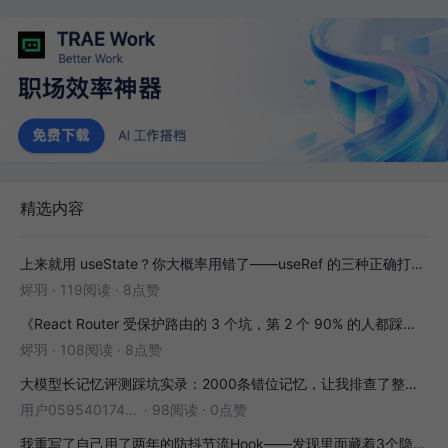
精选内容
上来就用 useState？你大概率用错了——useRef 的三种正确打开方式
烬羽
·
119阅读
·
8点赞
《React Router 受保护路由的 3 个坑，第 2 个 90% 的人都踩过》
烬羽
·
108阅读
·
8点赞
大模型长记忆评测踩坑实录：2000条错位记忆，让我排查了整整3小时
用户05954017446
·
98阅读
·
0点赞
我重写了自己用了两年的防抖节流Hook——发现里面藏着3个隐藏bug