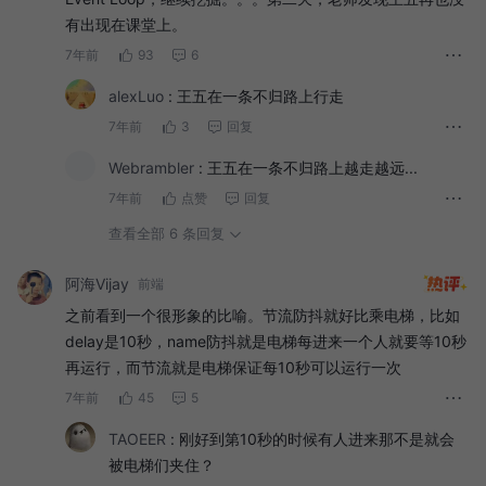
有出现在课堂上。
7年前
93
6
alexLuo
:
王五在一条不归路上行走
7年前
3
回复
Webrambler
:
王五在一条不归路上越走越远...
7年前
点赞
回复
查看全部 6 条回复
阿海Vijay
前端
之前看到一个很形象的比喻。节流防抖就好比乘电梯，比如
delay是10秒，name防抖就是电梯每进来一个人就要等10秒
再运行，而节流就是电梯保证每10秒可以运行一次
7年前
45
5
TAOEER
:
刚好到第10秒的时候有人进来那不是就会
被电梯们夹住？