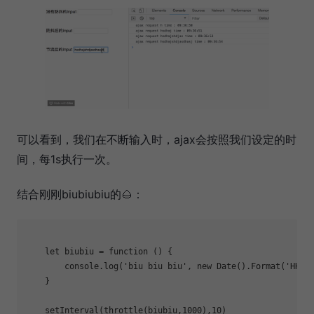
可以看到，我们在不断输入时，ajax会按照我们设定的时
间，每1s执行一次。
结合刚刚biubiubiu的🌰：
let
 biubiu = 
function
 (
) 
{

console
.log(
'biu biu biu'
, 
new
Date
().Format(
'HH:m
    }

    setInterval(throttle(biubiu,
1000
),
10
)
