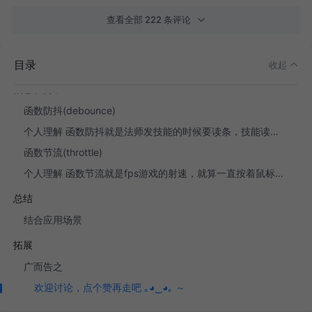
查看全部 222 条评论
前言
目录
收起
概念和例子
函数防抖(debounce)
个人理解 函数防抖就是法师发技能的时候要读条，技能读条没完再按技能就会重新读条。
函数节流(throttle)
个人理解 函数节流就是fps游戏的射速，就算一直按着鼠标射击，也只会在规定射速内射出子弹。
总结
结合应用场景
拓展
广而告之
欢迎讨论，点个赞再走吧 ｡◕‿◕｡ ～