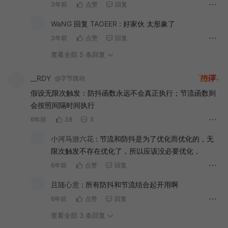
3年前
点赞
回复
WaNG
回复
TAOEER
:
好家伙 太形象了
3年前
点赞
回复
查看全部 5 条回复
__RDY
@字节跳动
假设无限次触发：防抖函数永远不会真正执行；节流函数则
会按照间隔时间执行
6年前
38
3
小河马游六花
:
节流和防抖是为了优化而优化的，无
限次触发不存在优化了，所以应该没必要优化，
6年前
点赞
回复
且随心意
:
所有防抖和节流结合起开用啊
6年前
点赞
回复
查看全部 3 条回复