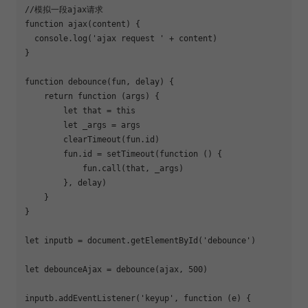
//模拟一段ajax请求
function
ajax
(
content
) 
{

console
.log(
'ajax request '
 + content)

}

function
debounce
(
fun, delay
) 
{

return
function
 (
args
) 
{

let
 that = 
this
let
 _args = args

        clearTimeout(fun.id)

        fun.id = setTimeout(
function
 (
) 
{

            fun.call(that, _args)

        }, delay)

    }

}

let
 inputb = 
document
.getElementById(
'debounce'
)

let
 debounceAjax = debounce(ajax, 
500
)

inputb.addEventListener(
'keyup'
, 
function
 (
e
) 
{
