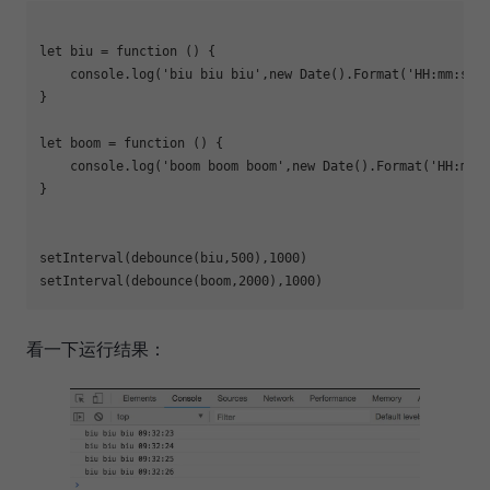
let
 biu = 
function
 (
) 
{

console
.log(
'biu biu biu'
,
new
Date
().Format(
'HH:mm:ss'
)
}

let
 boom = 
function
 (
) 
{

console
.log(
'boom boom boom'
,
new
Date
().Format(
'HH:mm:
}

setInterval(debounce(biu,
500
),
1000
)

setInterval(debounce(boom,
2000
),
1000
看一下运行结果：