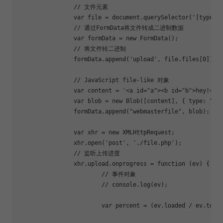
		// 文件元素

		var file = document.querySelector(
'[type=f
		// 通过FormData将文件转成二进制数据

		var formData = new FormData();

		// 将文件转二进制

		formData.append(
'upload'
, file.files[0]);

		// JavaScript file-like 对象

		var content = 
'<a id="a"><b id="b">hey!</b
		var blob = new Blob([content], { 
type
: 
"te
		formData.append(
"webmasterfile"
, blob);

		var xhr = new XMLHttpRequest;

		xhr.open(
'post'
, 
'./file.php'
);

		// 监听上传进度

		xhr.upload.onprogress = 
function
 (ev) {

			// 事件对象

			// console.log(ev);

			var percent = (ev.loaded / ev.tota