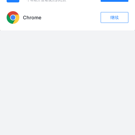
图片上传方案详解
APP内打开
一_曲
7年前
14k
433
28
Chrome
继续
收藏
251
4
上传图片攻略全解
关注
丁一
10年前
1.5k
47
1
友情链接：
非洲客户帅不帅？
涉县年代印象75万138㎡包过户 涉县年代印象二手房最新消息#涉县#二手房
百战战神终赐死，王权之下无功臣#个人观点仅供参考 #AI画面 #白起 #秦昭
襄王 #范雎
几种长相可怕，却不危险的动物。保护野生动植物，守护生态家园#动物世界
重生之我是牛头人 只用女将开后宫 第一集
从小教会孩子孝顺和感恩真的很重要💛 从小要教育孩子学会孝顺、懂得感恩
呀～ #回家啦心情美美哒 #创作者中心 #创作灵感 #拜神的孩子 #家风家训
分享接吻技巧： 看到他亲你亲到意乱情迷的时候 然后推开他 眼神迷离的看着
他 他会受不了 拉着你使劲亲的