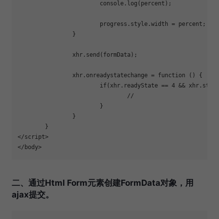
			console.log(percent);

			progress.style.width = percent;

		}

		xhr.send(formData);

		xhr.onreadystatechange = 
function
 () {

if
(xhr.readyState == 4 && xhr.statu
				//

			}

		}

	}

</script>

二、通过Html Form元素创建FormData对象，用
ajax提交。