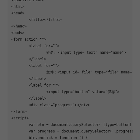
<html>

<head>

	<title></title>

</head>

<body>

<form action=
""
>

	<label 
for
=
""
>

		姓名: <input 
type
=
"text"
 name=
"name"
>

	</label>

	<label 
for
=
""
>

		文件：<input id=
"file"
type
=
"file"
 name=
"fi
	</label>

	<label 
for
=
""
>

		<input 
type
=
"button"
 value=
"保存"
>

	</label>

	<div class=
"progress"
></div>

</form>

<script>

	var btn = document.querySelector(
'[type=button]'
);

	var progress = document.querySelector(
'.progress'
)

	btn.onclick = 
function
 () {
