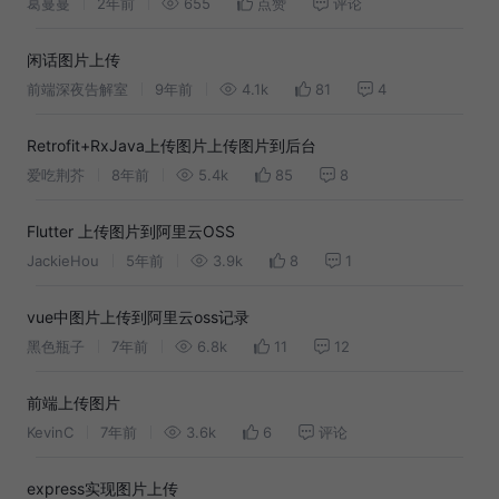
葛蔓蔓
2年前
655
点赞
评论
闲话图片上传
前端深夜告解室
9年前
4.1k
81
4
Retrofit+RxJava上传图片上传图片到后台
爱吃荆芥
8年前
5.4k
85
8
Flutter 上传图片到阿里云OSS
JackieHou
5年前
3.9k
8
1
vue中图片上传到阿里云oss记录
黑色瓶子
7年前
6.8k
11
12
前端上传图片
KevinC
7年前
3.6k
6
评论
express实现图片上传