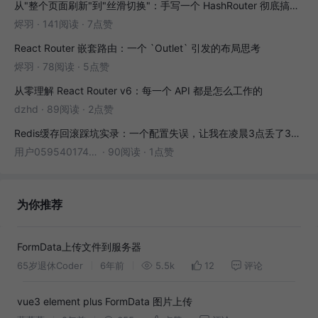
从"整个页面刷新"到"丝滑切换"：手写一个 HashRouter 彻底搞懂前端路由
烬羽
·
141阅读
·
7点赞
React Router 嵌套路由：一个 `Outlet` 引发的布局思考
烬羽
·
78阅读
·
5点赞
从零理解 React Router v6：每一个 API 都是怎么工作的
dzhd
·
89阅读
·
2点赞
Redis缓存回滚踩坑实录：一个配置失误，让我在凌晨3点丢了3000条数据
用户05954017446
·
90阅读
·
1点赞
为你推荐
FormData上传文件到服务器
65岁退休Coder
6年前
5.5k
12
评论
vue3 element plus FormData 图片上传