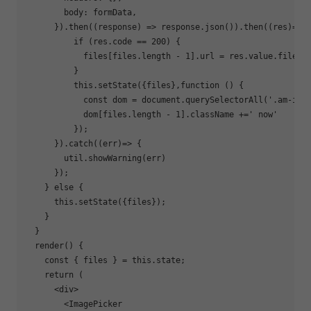
        body: formData,

      }).then((response) => response.json()).then((res)=> {
if
 (res.code == 200) {

            files[files.length - 1].url = res.value.fileUrl
          }

          this.setState({files},
function
 () {

            const dom = document.querySelectorAll(
'.am-ima
            dom[files.length - 1].className +=
' now'
          });

      }).catch((err)=> {

        util.showWarning(err)

      });

    } 
else
 {

      this.setState({files});

    }

  }

render
() {

    const { files } = this.state;

return
 (

      <div>

        <ImagePicker
