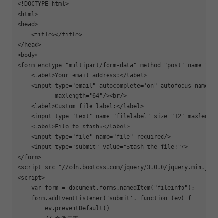
<!DOCTYPE html>

<html>

<head>

    <title></title>

</head>

<body>

<form enctype=
"multipart/form-data"
 method=
"post"
 name=
"fi
    <label>Your email address:</label>

    <input 
type
=
"email"
 autocomplete=
"on"
 autofocus name=
"
           maxlength=
"64"
/><br/>

    <label>Custom file label:</label>

    <input 
type
=
"text"
 name=
"filelabel"
 size=
"12"
 maxlengt
    <label>File to stash:</label>

    <input 
type
=
"file"
 name=
"file"
 required/>

    <input 
type
=
"submit"
 value=
"Stash the file!"
/>

</form>

<script src=
"//cdn.bootcss.com/jquery/3.0.0/jquery.min.js"
<script>

    var form = document.forms.namedItem(
"fileinfo"
);

    form.addEventListener(
'submit'
, 
function
 (ev) {

        ev.preventDefault()
