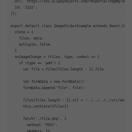
  url: 
'https://zos.alipayobjects.com/rmsportal/hqQWgTXdrl
  id: 
'2122'
,

}];

export
 default class ImagePickerExample extends React.Compo
  state = {

    files: data,

    multiple: 
false
,

  }

  onImageChange = (files, 
type
, index) => {

if
 (
type
 == 
'add'
) {

      var file = files[files.length - 1].file

let
 formData = new FormData();

      formData.append(
"file"
, file);

      files[files.length - 1].url = 
'../../../../src/white
      this.setState({files})

      fetch(
'./file.php'
, {

        method: 
'POST'
,

        headers: {},
