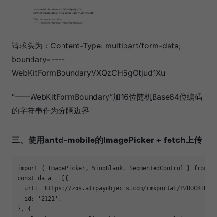
请求头为：Content-Type: multipart/form-data;
boundary=----
WebKitFormBoundaryVXQzCH5gOtjud1Xu
“——WebKitFormBoundary”加16位随机Base64位编码
的字符串作为分隔边界
三、使用antd-mobile的ImagePicker + fetch上传
import { ImagePicker, WingBlank, SegmentedControl } from 
'
const data = [{

  url: 
'https://zos.alipayobjects.com/rmsportal/PZUUCKTRIH
  id: 
'2121'
,

}, {
