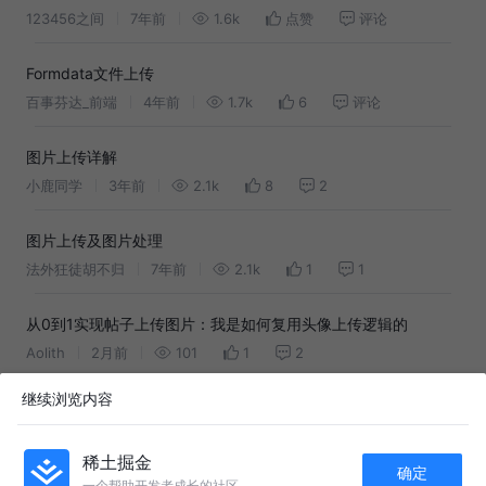
123456之间
7年前
1.6k
点赞
评论
Formdata文件上传
百事芬达_前端
4年前
1.7k
6
评论
图片上传详解
小鹿同学
3年前
2.1k
8
2
图片上传及图片处理
法外狂徒胡不归
7年前
2.1k
1
1
从0到1实现帖子上传图片：我是如何复用头像上传逻辑的
Aolith
2月前
101
1
2
继续浏览内容
为什么上传图片要用 const formData = new FormData()，而不
是 JSON 序列化？
G等你下课
1年前
181
9
评论
稀土掘金
确定
一个帮助开发者成长的社区