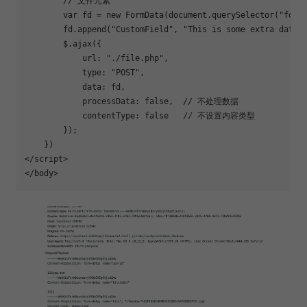
        // 文件元素

        var fd = new FormData(document.querySelector(
"form
        fd.append(
"CustomField"
, 
"This is some extra data"
)
        $.ajax({

            url: 
"./file.php"
,

type
: 
"POST"
,

            data: fd,

            processData: 
false
,  // 不处理数据

            contentType: 
false
   // 不设置内容类型

        });

    })

</script>
