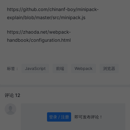
https://github.com/chinanf-boy/minipack-
explain/blob/master/src/minipack.js
https://zhaoda.net/webpack-
handbook/configuration.html
标签：
JavaScript
前端
Webpack
浏览器
评论 12
即可发布评论！
登录 / 注册
0
/ 1000
发送