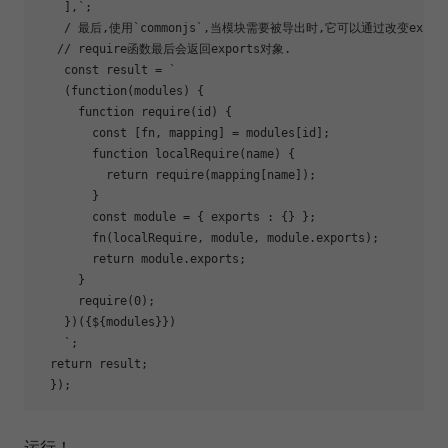
    ],`;

    / 最后,使用`commonjs`,当模块需要被导出时,它可以通过改变expo
   // require函数最后会返回exports对象.

    const result = `

    (
function
(modules) {

function
 require(id) { 

        const [fn, mapping] = modules[id];

function
local
Require(name) { 

return
 require(mapping[name]); 

        }

        const module = { exports : {} };

        fn(
local
Require, module, module.exports); 

return
 module.exports;

      }

      require(0);

    })({
${modules}
})

    `;

return
 result;

运行！