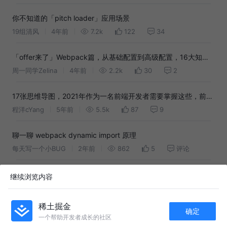
你不知道的「pitch loader」应用场景
19组清风
4年前
7.2k
122
34
「offer来了」Webpack篇，从基础配置到高级配置，16大知识
点带你巩固webpack知识体系
周一同学Zelina
4年前
2.2k
30
2
17张思维导图，2021年作为一名前端开发者需要掌握这些，前端
面试复习资料参考大纲
程洋cYang
5年前
5.5k
87
9
聊一聊 webpack dynamic import 原理
每天写一个小BUG
2年前
862
5
评论
在校前端「面试题总结」长更
继续浏览内容
阳树阳树
3年前
604
15
2
稀土掘金
确定
跳槽人速来，面经&资源分享
一个帮助开发者成长的社区
APP内打开
俊劫
5年前
48k
1.3k
147