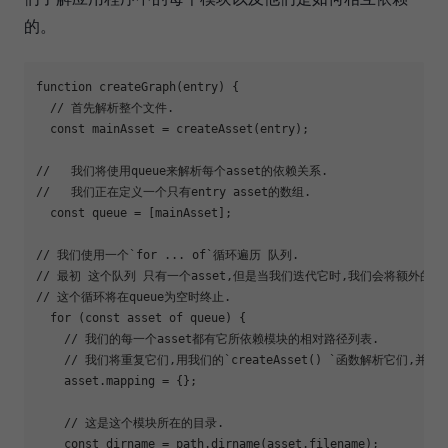
的。
function
 createGraph(entry) {

  // 首先解析整个文件.

  const mainAsset = createAsset(entry);

//   我们将使用queue来解析每个asset的依赖关系. 

//   我们正在定义一个只有entry asset的数组.

  const queue = [mainAsset];

// 我们使用一个`
for
 ... of`循环遍历 队列. 

// 最初 这个队列 只有一个asset,但是当我们迭代它时,我们会将额外的asser
// 这个循环将在queue为空时终止. 

for
 (const asset of queue) {

    // 我们的每一个asset都有它所依赖模块的相对路径列表. 

    // 我们将重复它们,用我们的`createAsset() `函数解析它们,
    asset.mapping = {};

    // 这是这个模块所在的目录. 

    const dirname = path.dirname(asset.filename);
