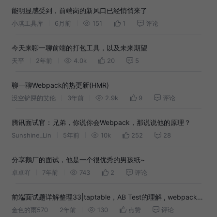
能明显感受到，前端岗的新风口已经悄悄来了
小琪工具库
6月前
151
1
评论
今天来聊一聊前端的打包工具，以及未来期望
天平
2年前
4.0k
20
5
聊一聊Webpack的热更新(HMR)
没空铲屎的艾伦
3年前
2.9k
9
评论
腾讯面试官：兄弟，你说你会Webpack，那说说他的原理？
Sunshine_Lin
5年前
10k
252
28
分享鹅厂的面试，他是一个很优秀的男孩纸~
卓卓吖
7年前
743
2
评论
前端面试题详解整理33|taptable，AB Test的理解 , webpack流
金色的雨570
2年前
程 ,全局换肤配置 ,pinia 用全局状态,
130
点赞
评论