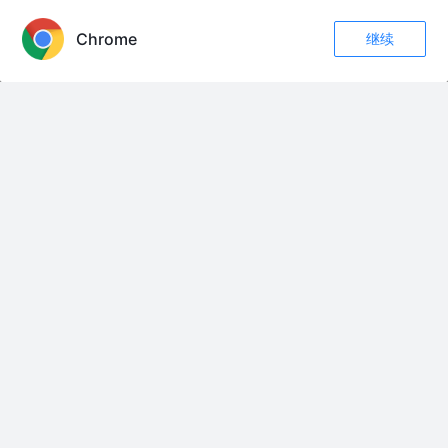
Chrome
继续
烂大街的 RPC 项目，如何和字节面试官聊出花儿来？
收藏
782
13
关注
周三不Coding
3年前
4.7k
69
7
为什么现在前端面试都不考八股文了？
双越AI_club
2年前
138k
1.1k
313
聊一聊面试中经常被问到的Tree Shaking，渣本毕业两年经验
用户33914928060
1年前
75
点赞
评论
友情链接：
18dB
18岁 24岁 30岁
1980年代的爱情
1995年你没有回来 - Remix
1K保卫战
1SHOT CYPHER 2024
2 Moods
2 O' CLOCK
2 PHUT FUNK
2 Phút Hơn