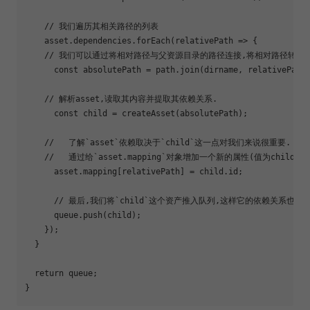
    // 我们遍历其相关路径的列表

    asset.dependencies.forEach(relativePath => {

    // 我们可以通过将相对路径与父资源目录的路径连接,将相对路径转变为
      const absolutePath = path.join(dirname, relativePath)
    // 解析asset,读取其内容并提取其依赖关系.

      const child = createAsset(absolutePath);

    //   了解`asset`依赖取决于`child`这一点对我们来说很重要. 

    //   通过给`asset.mapping`对象增加一个新的属性(值为child
      asset.mapping[relativePath] = child.id;

      // 最后,我们将`child`这个资产推入队列,这样它的依赖关系也将
      queue.push(child);

    });

  }

return
 queue;
