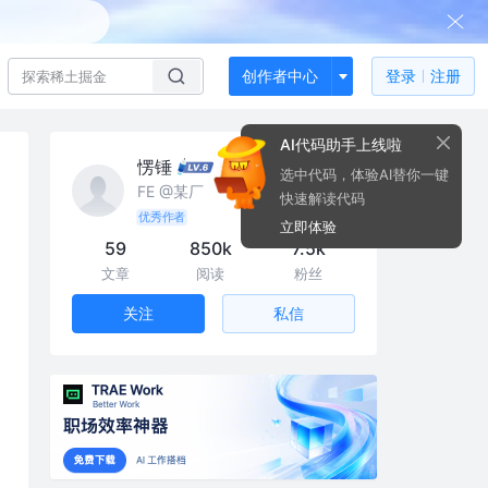
创作者中心
登录
注册
AI代码助手上线啦
愣锤
选中代码，体验AI替你一键
FE @某厂
快速解读代码
优秀作者
立即体验
59
850k
7.5k
文章
阅读
粉丝
私信
关注