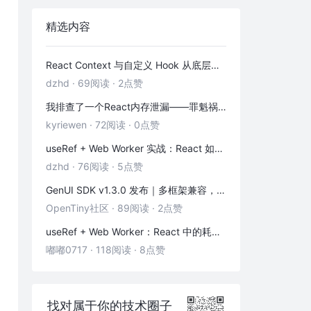
精选内容
React Context 与自定义 Hook 从底层到实践：「跨层级通信 + 副作用封装」全解析
dzhd
·
69阅读
·
2点赞
我排查了一个React内存泄漏——罪魁祸首是这3个被忽略的清理函数
kyriewen
·
72阅读
·
0点赞
useRef + Web Worker 实战：React 如何优雅地拥抱多线程
dzhd
·
76阅读
·
5点赞
GenUI SDK v1.3.0 发布｜多框架兼容，一键换物料，渲染器 & 演练场全面增强！
OpenTiny社区
·
89阅读
·
2点赞
useRef + Web Worker：React 中的耗时计算不卡页面
嘟嘟0717
·
118阅读
·
8点赞
找对属于你的技术圈子