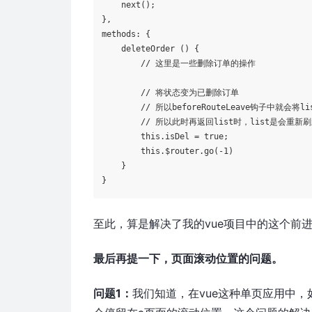
    next();    

},

methods: {        

deleteOrder
 () {       

        // 这里是一些删除订单的操作

        // 将状态变为已删除订单

        // 所以beforeRouteLeave钩子中就会将
        // 所以此时再返回list时，list是会重新刷
        this.isDel = 
true
; 

        this.
$router
.go(-1)

    }

}
至此，算是解决了我的vue项目中的这个前
最后再提一下，页面滚动位置的问题。
问题1：
我们知道，在vue这种单页应用中，