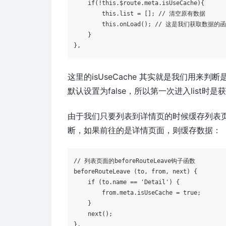
if
(!this.
$route
.meta.isUseCache){      
        this.list = []; // 清空原有数据

        this.onLoad(); // 这是我们获取数据的函
    } 

},
这里的
isUseCache
其实就是我们用来判断是
默认设置为false，所以第一次进入list时
由于我们只要列表到详情页的时候缓存列表页的数
断，如果前往的是详情页面，则缓存数据：
// 列表页面的beforeRouteLeave钩子函数

beforeRouteLeave (to, from, next) {        

if
 (to.name == 
'Detail'
) {

        from.meta.isUseCache = 
true
;    

    }        

    next();

},