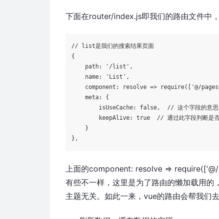
下面在router/index.js即我们的路由文件
// list是我们的搜索结果页面

{      

    path: 
'/list'
,  

    name: 
'List'
,      

    component: resolve => require([
'@/pages
    meta: {        

        isUseCache: 
false
,  // 这个字段的意思稍
        keepAlive: 
true
  // 通过此字段判断是
    }    

},
上面的
component: resolve => require(['@/p
有些不一样，这里是为了路由的懒加载用的，
主题无关。如此一来，vue的路由会帮我们去缓