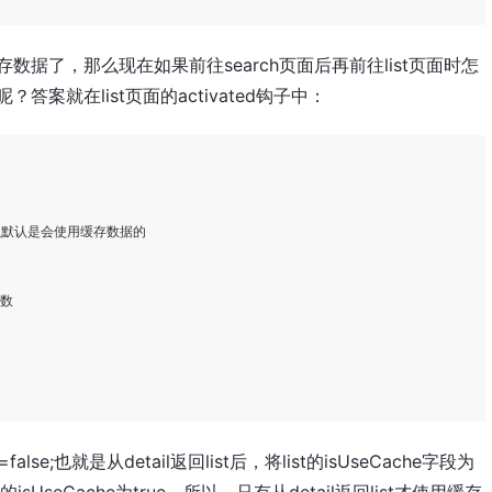
经被缓存数据了，那么现在如果前往search页面后再前往list页面时怎
答案就在list页面的activated钩子中：
以默认是会使用缓存数据的         

      

数   

e=false;也就是从detail返回list后，将list的isUseCache字段为
st的isUseCache为true。所以，只有从detail返回list才使用缓存