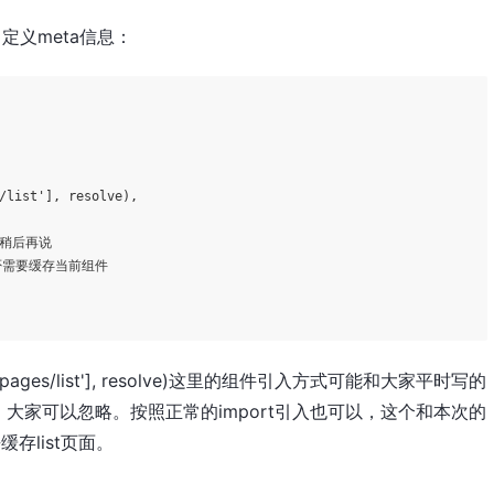
中，定义meta信息：
/list'
], resolve),    

后再说      

否需要缓存当前组件  

ages/list'], resolve)
这里的组件引入方式可能和大家平时写的
大家可以忽略。按照正常的import引入也可以，这个和本次的
存list页面。