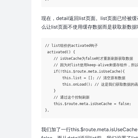
现在，detail返回list页面。list页面已
么让list页面不使用缓存数据而是获取新数据呢？
// list组价的activated钩子

activated
() {

    // isUseCache为
false
时才重新刷新获取数据

    // 因为对list使用keep-alive来缓存组件，所
if
(!this.
$route
.meta.isUseCache){      
        this.list = []; // 清空原有数据

        this.onLoad(); // 这是我们获取数据的函
    }

    // 通过这个控制刷新

    this.
$route
.meta.isUseCache = 
false
;

},
我们加了一行this.$route.meta.isUseCach
false，而从detail返回list前，我们设置了li