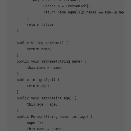
if
(obj instanceof Person){

   		Person p = (Person)obj;

return
 name.equals(p.name) && age==p.age;

   	}

return
false
;

   }

   public String 
getName
() {

return
 name;

   }

   public void 
set
Name(String name) {

   	this.name = name;

   }

   public int 
getAge
() {

return
 age;

   }

   public void 
set
Age(int age) {

   	this.age = age;

   }

   public Person(String name, int age) {

   	super();

   	this.name = name;
