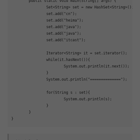
	public static void main(String[] args) {

		Set<String> 
set
 = new HashSet<String>();

		set.add(
"cn"
);

		set.add(
"heima"
);

		set.add(
"java"
);

		set.add(
"java"
);

		set.add(
"itcast"
);

		Iterator<String> it = set.iterator();

while
(it.hasNext()){

			System.out.println(it.next());

		}

		System.out.println(
"=============="
);

for
(String s : 
set
){

			System.out.println(s);

		}

	}
