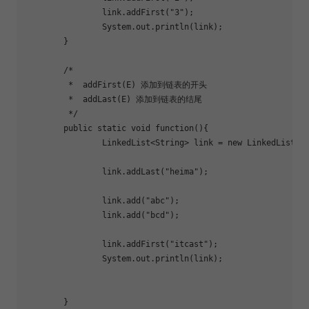
		link.addFirst(
"3"
);

		System.out.println(link);

	}

	/*

	 *  addFirst(E) 添加到链表的开头

	 *  addLast(E) 添加到链表的结尾

	 */

	public static void 
function
(){

		LinkedList<String> link = new LinkedList<String>();

		link.addLast(
"heima"
);

		link.add(
"abc"
);

		link.add(
"bcd"
);

		link.addFirst(
"itcast"
);

		System.out.println(link);

	}
