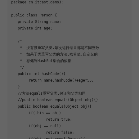
package cn.itcast.demo3;

public class Person {

   private String name;

   private int age;

   /*

    *  没有做重写父类,每次运行结果都是不同整数

    *  如果子类重写父类的方法,哈希值,自定义的

    *  存储到HashSet集合的依据

    */

   public int 
hashCode
(){

return
 name.hashCode()+age*55;

   }

   //方法equals重写父类,保证和父类相同

   //public boolean equals(Object obj){}

   public boolean equals(Object obj){

if
(this == obj)

return
true
;

if
(obj == null)

return
false
;
