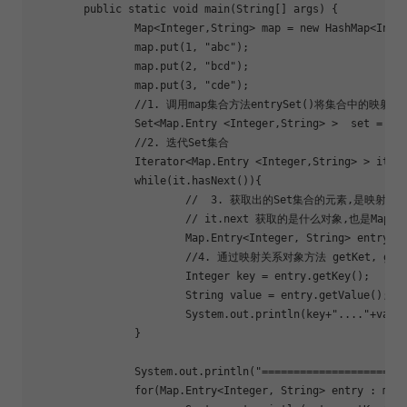
	public static void main(String[] args) {

		Map<Integer,String> map = new HashMap<Integer, String>();

		map.put(1, 
"abc"
);

		map.put(2, 
"bcd"
);

		map.put(3, 
"cde"
);

		//1. 调用map集合方法entrySet()将集合中的映射关系对象,存储到Set集合

		Set<Map.Entry <Integer,String> >  
set
 = map
		//2. 迭代Set集合

		Iterator<Map.Entry <Integer,String> > it = set.iterator();

while
(it.hasNext()){

			//  3. 获取出的Set集合的元素,是映射关系对象

			// it.next 获取的是什么对象,也是Map.Entry对象

			Map.Entry<Integer, String> entry = it.next();

			//4. 通过映射关系对象方法 getKet, getValue获取键值对

			Integer key = entry.getKey();

			String value = entry.getValue();

			System.out.println(key+
"...."
+value
		}

		System.out.println(
"======================
for
(Map.Entry<Integer, String> entry : map.