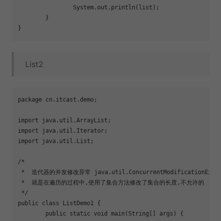
		System.out.println(list);

	}

List2
package cn.itcast.demo;

import java.util.ArrayList;

import java.util.Iterator;

import java.util.List;

/*

 *  迭代器的并发修改异常 java.util.ConcurrentModificationExcept
 *  就是在遍历的过程中,使用了集合方法修改了集合的长度,不允许的

 */

public class ListDemo1 {

	public static void main(String[] args) {
