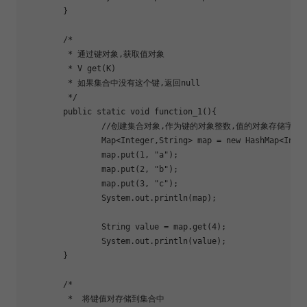
	}

	/*

	 * 通过键对象,获取值对象

	 * V get(K)

	 * 如果集合中没有这个键,返回null

	 */

	public static void 
function_1
(){

		//创建集合对象,作为键的对象整数,值的对象存储字符串

		Map<Integer,String> map = new HashMap<Integer, String>();

		map.put(1, 
"a"
);

		map.put(2, 
"b"
);

		map.put(3, 
"c"
);

		System.out.println(map);

		String value = map.get(4);

		System.out.println(value);

	}

	/*

	 *  将键值对存储到集合中
