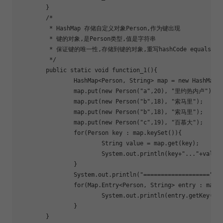
	}

	/*

	 * HashMap 存储自定义对象Person,作为键出现

	 * 键的对象,是Person类型,值是字符串

	 * 保证键的唯一性,存储到键的对象,重写
hash
Code equals

	 */

	public static void 
function_1
(){

		HashMap<Person, String> map = new HashMap<Person, String>();

		map.put(new Person(
"a"
,20), 
"里约热内卢"
);

		map.put(new Person(
"b"
,18), 
"索马里"
);

		map.put(new Person(
"b"
,18), 
"索马里"
);

		map.put(new Person(
"c"
,19), 
"百慕大"
);

for
(Person key : map.keySet()){

			String value = map.get(key);

			System.out.println(key+
"..."
+value)
		}

		System.out.println(
"==================="
);

for
(Map.Entry<Person, String> entry : map.e
			System.out.println(entry.getKey()+
		}

	}
