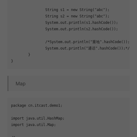
		String s1 = new String(
"abc"
);

		String s2 = new String(
"abc"
);

		System.out.println(s1.hashCode());

		System.out.println(s2.hashCode());

		/*System.out.println(
"重地"
.hashCode());

		System.out.println(
"通话"
.hashCode());*/

	}

Map
package cn.itcast.demo1;

import java.util.HashMap;

import java.util.Map;
