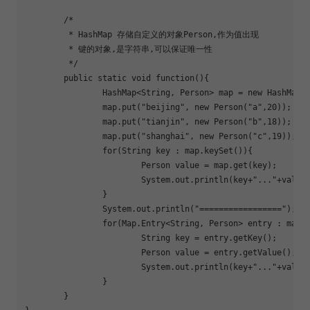
	/*

	 * HashMap 存储自定义的对象Person,作为值出现

	 * 键的对象,是字符串,可以保证唯一性

	 */

	public static void 
function
(){

		HashMap<String, Person> map = new HashMap<String, Person>();

		map.put(
"beijing"
, new Person(
"a"
,20));

		map.put(
"tianjin"
, new Person(
"b"
,18));

		map.put(
"shanghai"
, new Person(
"c"
,19));

for
(String key : map.keySet()){

			Person value = map.get(key);

			System.out.println(key+
"..."
+value)
		}

		System.out.println(
"================="
);

for
(Map.Entry<String, Person> entry : map.e
			String key = entry.getKey();

			Person value = entry.getValue();

			System.out.println(key+
"..."
+value)
		}

	}
