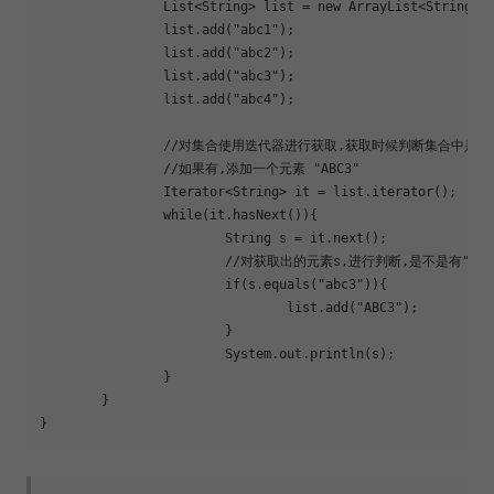
		List<String> list = new ArrayList<String>();

		list.add(
"abc1"
);

		list.add(
"abc2"
);

		list.add(
"abc3"
);

		list.add(
"abc4"
);

		//对集合使用迭代器进行获取,获取时候判断集合中是否
		//如果有,添加一个元素 
"ABC3"
		Iterator<String> it = list.iterator();

while
(it.hasNext()){

			String s = it.next();

			//对获取出的元素s,进行判断,是不是有
"abc
if
(s.equals(
"abc3"
)){

				list.add(
"ABC3"
);

			}

			System.out.println(s);

		}

	}
