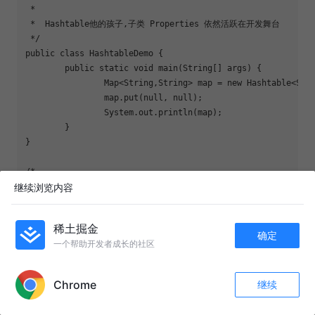
 *  

 *  Hashtable他的孩子,子类 Properties 依然活跃在开发舞台

 */

public class HashtableDemo {

	public static void main(String[] args) {

		Map<String,String> map = new Hashtable<String,String>();

		map.put(null, null);

		System.out.println(map);

	}

}

/*

继续浏览内容
 *  LinkedHashMap继承HashMap

 *  保证迭代的顺序

稀土掘金
确定
一个帮助开发者成长的社区
APP内打开
package cn.itcast.demo2;

Chrome
继续
点赞
评论
收藏
public class Person {

关注
	private String name;
