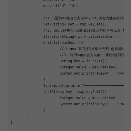
		map.put(
"d"
, 14);

		//1. 调用map集合的方法keySet,所有的键存储到Set集合中

		Set<String> 
set
 = map.keySet();

		//2. 遍历Set集合,获取出Set集合中的所有元素 (Map中的键)

		Iterator<String> it = set.iterator();

while
(it.hasNext()){

			//it.next返回是Set集合元素,也就是Map中的键

			//3. 调用map集合方法get,通过键获取到值

			String key = it.next();

			Integer value = map.get(key);

			System.out.println(key+
"...."
+value
		}

		System.out.println(
"======================
for
(String key : map.keySet()){

			Integer value = map.get(key);

			System.out.println(key+
"...."
+value
		}

	}
