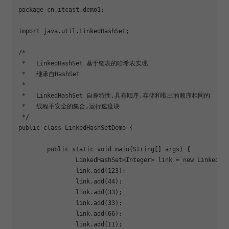
package cn.itcast.demo1;

import java.util.LinkedHashSet;

/*

 *   LinkedHashSet 基于链表的哈希表实现

 *   继承自HashSet

 *   

 *   LinkedHashSet 自身特性,具有顺序,存储和取出的顺序相同的

 *   线程不安全的集合,运行速度块

 */

public class LinkedHashSetDemo {

	public static void main(String[] args) {

		LinkedHashSet<Integer> link = new LinkedHashSet<Integer>();

		link.add(123);

		link.add(44);

		link.add(33);

		link.add(33);

		link.add(66);

		link.add(11);
