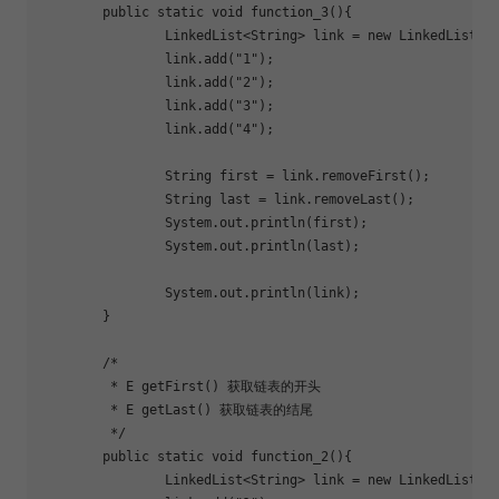
	public static void 
function_3
(){

		LinkedList<String> link = new LinkedList<String>();

		link.add(
"1"
);

		link.add(
"2"
);

		link.add(
"3"
);

		link.add(
"4"
);

		String first = link.removeFirst();

		String last = link.removeLast();

		System.out.println(first);

		System.out.println(last);

		System.out.println(link);

	}

	/*

	 * E getFirst() 获取链表的开头

	 * E getLast() 获取链表的结尾

	 */

	public static void 
function_2
(){

		LinkedList<String> link = new LinkedList<String>();
