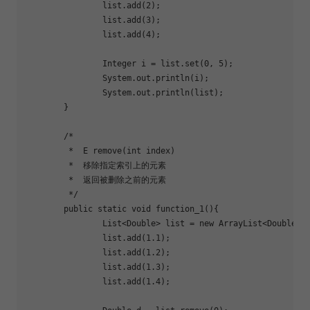
		list.add(2);

		list.add(3);

		list.add(4);

		Integer i = list.set(0, 5);

		System.out.println(i);

		System.out.println(list);

	}

	/*

	 *  E remove(int index)

	 *  移除指定索引上的元素

	 *  返回被删除之前的元素

	 */

	public static void 
function_1
(){

		List<Double> list = new ArrayList<Double>();

		list.add(1.1);

		list.add(1.2);

		list.add(1.3);

		list.add(1.4);
