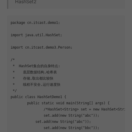
HashSet2
package cn.itcast.demo1;

import java.util.HashSet;

import cn.itcast.demo3.Person;

/*

 *  HashSet集合的自身特点:

 *    底层数据结构,哈希表

 *    存储,取出都比较快

 *    线程不安全,运行速度快

 */

public class HashSetDemo1 {

	public static void main(String[] args) {

		/*HashSet<String> 
set
 = new HashSet<String>
		set.add(new String(
"abc"
));

	    set.add(new String(
"abc"
));

		set.add(new String(
"bbc"
));
