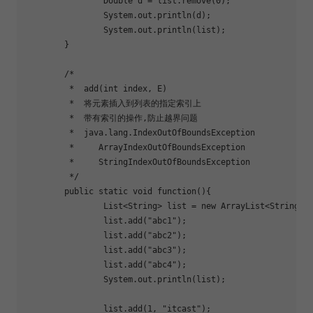
		Double d = list.remove(0);

		System.out.println(d);

		System.out.println(list);

	}

	/*

	 *  add(int index, E)

	 *  将元素插入到列表的指定索引上

	 *  带有索引的操作,防止越界问题

	 *  java.lang.IndexOutOfBoundsException

	 *     ArrayIndexOutOfBoundsException

	 *     StringIndexOutOfBoundsException

	 */

	public static void 
function
(){

		List<String> list = new ArrayList<String>();

		list.add(
"abc1"
);

		list.add(
"abc2"
);

		list.add(
"abc3"
);

		list.add(
"abc4"
);

		System.out.println(list);

		list.add(1, 
"itcast"
);
