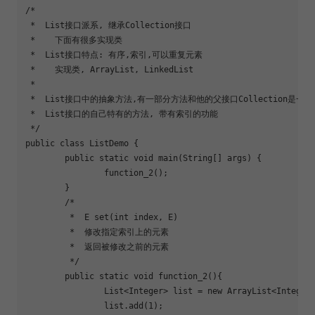
/*

 *  List接口派系, 继承Collection接口

 *    下面有很多实现类

 *  List接口特点: 有序,索引,可以重复元素

 *    实现类, ArrayList, LinkedList

 *    

 *  List接口中的抽象方法,有一部分方法和他的父接口Collection是一样

 *  List接口的自己特有的方法, 带有索引的功能

 */

public class ListDemo {

	public static void main(String[] args) {

		function_2();

	}

	/*

	 *  E 
set
(int index, E)

	 *  修改指定索引上的元素

	 *  返回被修改之前的元素

	 */

	public static void 
function_2
(){

		List<Integer> list = new ArrayList<Integer>();

		list.add(1);
