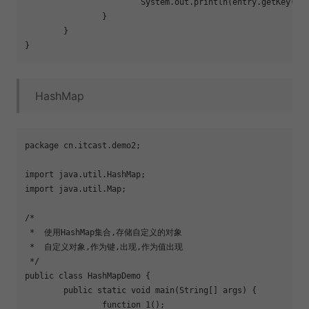
			System.out.println(entry.getKey()+
		}

	}

HashMap
package cn.itcast.demo2;

import java.util.HashMap;

import java.util.Map;

/*

 *  使用HashMap集合,存储自定义的对象

 *  自定义对象,作为键,出现,作为值出现

 */

public class HashMapDemo {

	public static void main(String[] args) {

		function_1();
