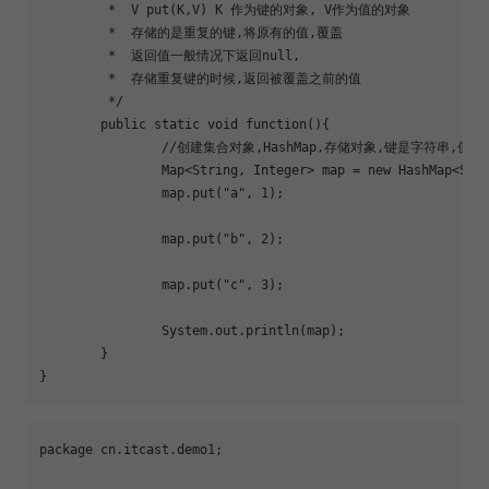
	 *  V put(K,V) K 作为键的对象, V作为值的对象

	 *  存储的是重复的键,将原有的值,覆盖

	 *  返回值一般情况下返回null,

	 *  存储重复键的时候,返回被覆盖之前的值

	 */

	public static void 
function
(){

		//创建集合对象,HashMap,存储对象,键是字符串,值是整数

		Map<String, Integer> map = new HashMap<String, Integer>();

		map.put(
"a"
, 1);

		map.put(
"b"
, 2);

		map.put(
"c"
, 3);

		System.out.println(map);

	}

package cn.itcast.demo1;
