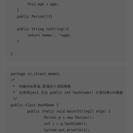
   	this.age = age;

   }

   public 
Person
(){}

   public String 
toString
(){

return
 name+
".."
+age;

   }

package cn.itcast.demo3;

/*

 *  对象的哈希值,普通的十进制整数

 *  父类Object,方法 public int 
hash
Code() 计算结果int整数

 */

public class HashDemo {

	public static void main(String[] args) {

		Person p = new Person();

		int i = p.hashCode();

		System.out.println(i);
