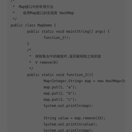
/*

 *  Map接口中的常用方法

 *    使用Map接口的实现类 HashMap

 */

public class MapDemo {

	public static void main(String[] args) {

		function_2();

	}

	/*

	 *  移除集合中的键值对,返回被移除之前的值

	 *  V remove(K)

	 */

	public static void 
function_2
(){

		Map<Integer,String> map = new HashMap<Integer, String>();

		map.put(1, 
"a"
);

		map.put(2, 
"b"
);

		map.put(3, 
"c"
);

		System.out.println(map);

		String value = map.remove(33);

		System.out.println(value);

		System.out.println(map);
