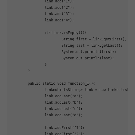
		link.add(
"1"
);

		link.add(
"2"
);

		link.add(
"3"
);

		link.add(
"4"
);

if
(!link.isEmpty()){

			String first = link.getFirst();

			String last = link.getLast();

			System.out.println(first);

			System.out.println(last);

		}

	}

	public static void 
function_1
(){

		LinkedList<String> link = new LinkedList<String>();

		link.addLast(
"a"
);

		link.addLast(
"b"
);

		link.addLast(
"c"
);

		link.addLast(
"d"
);

		link.addFirst(
"1"
);

		link.addFirst(
"2"
);
