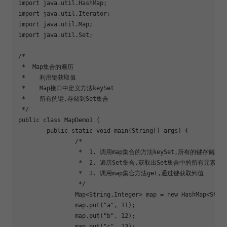
import java.util.HashMap;

import java.util.Iterator;

import java.util.Map;

import java.util.Set;

/*

 *  Map集合的遍历

 *    利用键获取值

 *    Map接口中定义方法keySet

 *    所有的键,存储到Set集合

 */

public class MapDemo1 {

	public static void main(String[] args) {

		/*

		 *  1. 调用map集合的方法keySet,所有的键存储到Set集合中

		 *  2. 遍历Set集合,获取出Set集合中的所有元素 (Map中的键)

		 *  3. 调用map集合方法get,通过键获取到值

		 */

		Map<String,Integer> map = new HashMap<String,Integer>();

		map.put(
"a"
, 11);

		map.put(
"b"
, 12);

		map.put(
"c"
, 13);
