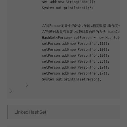
		set.add(new String(
"bbc"
));

		System.out.println(
set
);*/

		//将Person对象中的姓名,年龄,相同数据,看作同一个对象

		//判断对象是否重复,依赖对象自己的方法 
hash
Code,e
		HashSet<Person> 
set
Person = new HashSet<Per
set
Person.add(new Person(
"a"
,11));

set
Person.add(new Person(
"b"
,10));

set
Person.add(new Person(
"b"
,10));

set
Person.add(new Person(
"c"
,25));

set
Person.add(new Person(
"d"
,19));

set
Person.add(new Person(
"e"
,17));

		System.out.println(
set
Person);

	}

LinkedHashSet