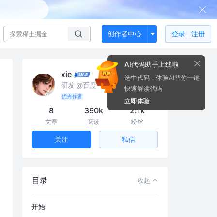
创作者中心
登录
注册
AI代码助手上线啦
xie
选中代码，体验AI替你一键
研发 @百度
快速解读代码
优秀作者
立即体验
8
390k
2.1k
文章
阅读
粉丝
私信
关注
背景
Jenkins是什么？
目录
收起
本案例要实现的功能
开始