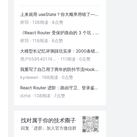
上来就用 useState？你大概率用错了——useRef 的三种正确打开方式
烬羽
·
126阅读
·
8点赞
《React Router 受保护路由的 3 个坑，第 2 个 90% 的人都踩过》
烬羽
·
118阅读
·
8点赞
大模型长记忆评测踩坑实录：2000条错位记忆，让我排查了整整3小时
用户05954017446
·
111阅读
·
0点赞
我重写了自己用了两年的防抖节流Hook——发现里面藏着3个隐藏bug
kyriewen
·
198阅读
·
0点赞
React Router 进阶：路由守卫、登录鉴权与状态传递
dzhd
·
138阅读
·
7点赞
找对属于你的技术圈子
回复「进群」加入官方微信群