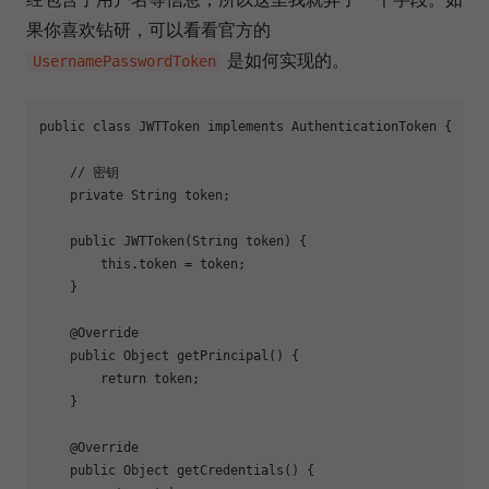
果你喜欢钻研，可以看看官方的
是如何实现的。
UsernamePasswordToken
public
class
JWTToken
implements
AuthenticationToken
{

// 密钥
private
 String token;

public
JWTToken
(String token)
{

this
.token = token;

    }

@Override
public
 Object 
getPrincipal
()
{

return
 token;

    }

@Override
public
 Object 
getCredentials
()
{
