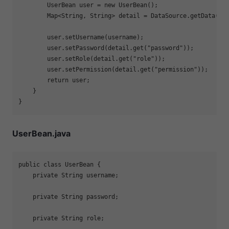
        UserBean user = 
new
 UserBean();

        Map<String, String> detail = DataSource.getData().g
        user.setUsername(username);

        user.setPassword(detail.get(
"password"
));

        user.setRole(detail.get(
"role"
));

        user.setPermission(detail.get(
"permission"
));

return
 user;

    }

UserBean.java
public
class
UserBean
{

private
 String username;

private
 String password;

private
 String role;
