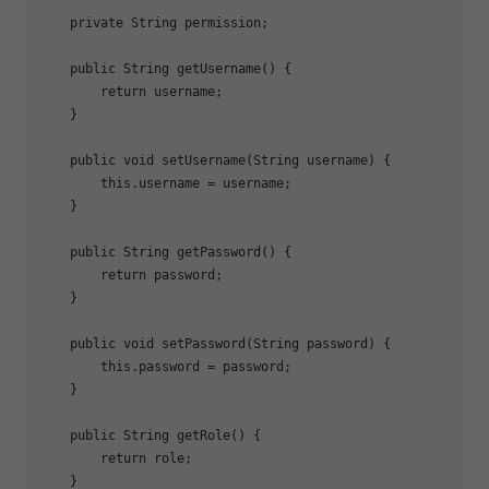
private
 String permission;

public
 String 
getUsername
()
{

return
 username;

    }

public
void
setUsername
(String username)
{

this
.username = username;

    }

public
 String 
getPassword
()
{

return
 password;

    }

public
void
setPassword
(String password)
{

this
.password = password;

    }

public
 String 
getRole
()
{

return
 role;

    }
