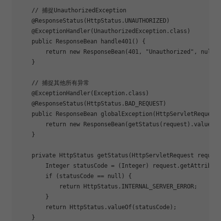
// 捕捉UnauthorizedException
@ResponseStatus
(HttpStatus.UNAUTHORIZED)

@ExceptionHandler
(UnauthorizedException.class)

public
 ResponseBean 
handle401
()
{

return
new
 ResponseBean(
401
, 
"Unauthorized"
, 
null
);
    }

// 捕捉其他所有异常
@ExceptionHandler
(Exception.class)

@ResponseStatus
(HttpStatus.BAD_REQUEST)

public
 ResponseBean 
globalException
(HttpServletRequest
return
new
 ResponseBean(getStatus(request).value()
    }

private
 HttpStatus 
getStatus
(HttpServletRequest reques
        Integer statusCode = (Integer) request.getAttribut
if
 (statusCode == 
null
) {

return
 HttpStatus.INTERNAL_SERVER_ERROR;

        }

return
 HttpStatus.valueOf(statusCode);

    }
