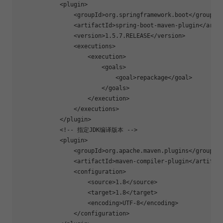
<
plugin
>
<
groupId
>
org.springframework.boot
</
groupId
<
artifactId
>
spring-boot-maven-plugin
</
arti
<
version
>
1.5.7.RELEASE
</
version
>
<
executions
>
<
execution
>
<
goals
>
<
goal
>
repackage
</
goal
>
</
goals
>
</
execution
>
</
executions
>
</
plugin
>
<!-- 指定JDK编译版本 -->
<
plugin
>
<
groupId
>
org.apache.maven.plugins
</
groupId
<
artifactId
>
maven-compiler-plugin
</
artifac
<
configuration
>
<
source
>
1.8
</
source
>
<
target
>
1.8
</
target
>
<
encoding
>
UTF-8
</
encoding
>
</
configuration
>