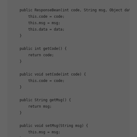
public
ResponseBean
(
int
 code, String msg, Object data)
this
.code = code;

this
.msg = msg;

this
.data = data;

    }

public
int
getCode
()
{

return
 code;

    }

public
void
setCode
(
int
 code)
{

this
.code = code;

    }

public
 String 
getMsg
()
{

return
 msg;

    }

public
void
setMsg
(String msg)
{

this
.msg = msg;
