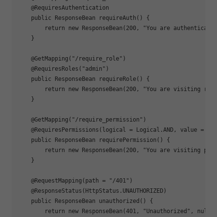
@RequiresAuthentication
public
 ResponseBean 
requireAuth
()
{

return
new
 ResponseBean(
200
, 
"You are authenticate
    }

@GetMapping
(
"/require_role"
)

@RequiresRoles
(
"admin"
)

public
 ResponseBean 
requireRole
()
{

return
new
 ResponseBean(
200
, 
"You are visiting req
    }

@GetMapping
(
"/require_permission"
)

@RequiresPermissions
(logical = Logical.AND, value = {
"
public
 ResponseBean 
requirePermission
()
{

return
new
 ResponseBean(
200
, 
"You are visiting per
    }

@RequestMapping
(path = 
"/401"
)

@ResponseStatus
(HttpStatus.UNAUTHORIZED)

public
 ResponseBean 
unauthorized
()
{

return
new
 ResponseBean(
401
, 
"Unauthorized"
, 
null
);