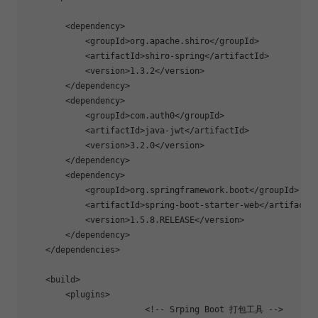
<
dependency
>
<
groupId
>
org.apache.shiro
</
groupId
>
<
artifactId
>
shiro-spring
</
artifactId
>
<
version
>
1.3.2
</
version
>
</
dependency
>
<
dependency
>
<
groupId
>
com.auth0
</
groupId
>
<
artifactId
>
java-jwt
</
artifactId
>
<
version
>
3.2.0
</
version
>
</
dependency
>
<
dependency
>
<
groupId
>
org.springframework.boot
</
groupId
>
<
artifactId
>
spring-boot-starter-web
</
artifactI
<
version
>
1.5.8.RELEASE
</
version
>
</
dependency
>
</
dependencies
>
<
build
>
<
plugins
>
<!-- Srping Boot 打包工具 -->