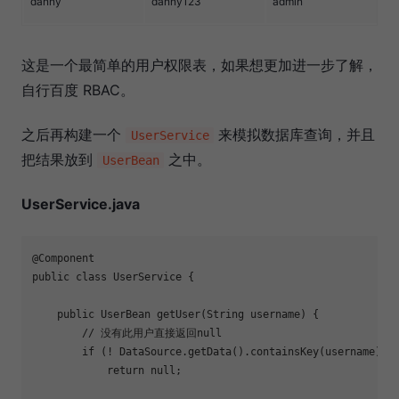
danny
danny123
admin
v
这是一个最简单的用户权限表，如果想更加进一步了解，
自行百度 RBAC。
之后再构建一个
来模拟数据库查询，并且
UserService
把结果放到
之中。
UserBean
UserService.java
@Component
public
class
UserService
{

public
 UserBean 
getUser
(String username)
{

// 没有此用户直接返回null
if
 (! DataSource.getData().containsKey(username))

return
null
;
