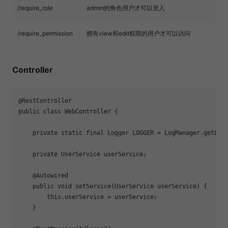
/require_role
admin的角色用户才可以登入
/require_permission
拥有view和edit权限的用户才可以访问
Controller
@RestController
public
class
WebController
{

private
static
final
 Logger LOGGER = LogManager.getLogg
private
 UserService userService;

@Autowired
public
void
setService
(UserService userService)
{

this
.userService = userService;

    }
