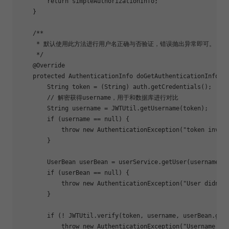
return
 simpleAuthorizationInfo;

    }

/**

     * 默认使用此方法进行用户名正确与否验证，错误抛出异常即可。

     */
@Override
protected
 AuthenticationInfo 
doGetAuthenticationInfo
(A
        String token = (String) auth.getCredentials();

// 解密获得username，用于和数据库进行对比
        String username = JWTUtil.getUsername(token);

if
 (username == 
null
) {

throw
new
 AuthenticationException(
"token inval
        }

        UserBean userBean = userService.getUser(username);

if
 (userBean == 
null
) {

throw
new
 AuthenticationException(
"User didn't
        }

if
 (! JWTUtil.verify(token, username, userBean.getP
throw
new
 AuthenticationException(
"Username or