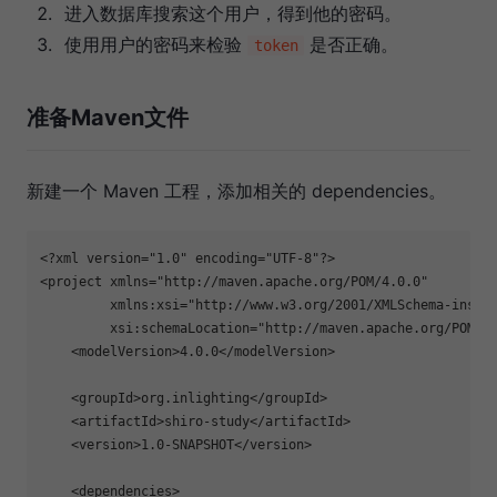
进入数据库搜索这个用户，得到他的密码。
使用用户的密码来检验
是否正确。
token
准备Maven文件
新建一个 Maven 工程，添加相关的 dependencies。
<?
xml version=
"1.0"
 encoding=
"UTF-8"
?>
<
project
xmlns
=
"http://maven.apache.org/POM/4.0.0"
xmlns:xsi
=
"http://www.w3.org/2001/XMLSchema-insta
xsi:schemaLocation
=
"http://maven.apache.org/POM/4
<
modelVersion
>
4.0.0
</
modelVersion
>
<
groupId
>
org.inlighting
</
groupId
>
<
artifactId
>
shiro-study
</
artifactId
>
<
version
>
1.0-SNAPSHOT
</
version
>
<
dependencies
>