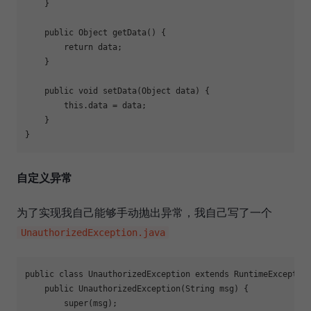
    }

public
 Object 
getData
()
{

return
 data;

    }

public
void
setData
(Object data)
{

this
.data = data;

    }

自定义异常
为了实现我自己能够手动抛出异常，我自己写了一个
UnauthorizedException.java
public
class
UnauthorizedException
extends
RuntimeExceptio
public
UnauthorizedException
(String msg)
{

super
(msg);
