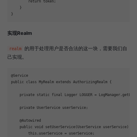
return
 token;

    }

实现Realm
的用于处理用户是否合法的这一块，需要我们自
realm
己实现。
@Service
public
class
MyRealm
extends
AuthorizingRealm
{

private
static
final
 Logger LOGGER = LogManager.getLogg
private
 UserService userService;

@Autowired
public
void
setUserService
(UserService userService)
{

this
.userService = userService;
