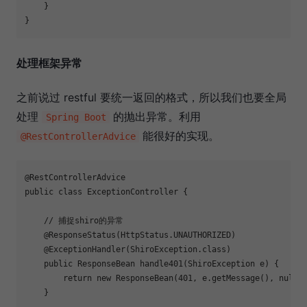
    }

处理框架异常
之前说过 restful 要统一返回的格式，所以我们也要全局
处理
的抛出异常。利用
Spring Boot
能很好的实现。
@RestControllerAdvice
@RestControllerAdvice
public
class
ExceptionController
{

// 捕捉shiro的异常
@ResponseStatus
(HttpStatus.UNAUTHORIZED)

@ExceptionHandler
(ShiroException.class)

public
 ResponseBean 
handle401
(ShiroException e)
{

return
new
 ResponseBean(
401
, e.getMessage(), 
null
);
    }
