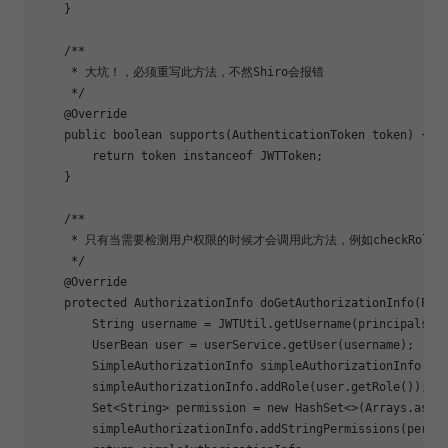
    }

/**

     * 大坑！，必须重写此方法，不然Shiro会报错

     */
@Override
public
boolean
supports
(AuthenticationToken token)
{

return
 token 
instanceof
 JWTToken;

    }

/**

     * 只有当需要检测用户权限的时候才会调用此方法，例如checkRole,chec
     */
@Override
protected
 AuthorizationInfo 
doGetAuthorizationInfo
(Pri
        String username = JWTUtil.getUsername(principals.to
        UserBean user = userService.getUser(username);

        SimpleAuthorizationInfo simpleAuthorizationInfo = 
        simpleAuthorizationInfo.addRole(user.getRole());

        Set<String> permission = 
new
 HashSet<>(Arrays.asLi
        simpleAuthorizationInfo.addStringPermissions(permis