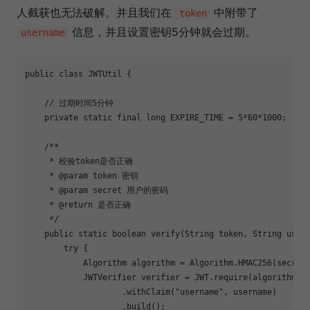
人截获也无法破解。并且我们在
中附带了
token
信息，并且设置密钥5分钟就会过期。
username
public
class
JWTUtil
{

// 过期时间5分钟
private
static
final
long
 EXPIRE_TIME = 
5
*
60
*
1000
;

/**

     * 校验token是否正确

     * 
@param
 token 密钥

     * 
@param
 secret 用户的密码

     * 
@return
 是否正确

     */
public
static
boolean
verify
(String token, String user
try
 {

            Algorithm algorithm = Algorithm.HMAC256(secret)
            JWTVerifier verifier = JWT.require(algorithm)

                    .withClaim(
"username"
, username)

                    .build();
