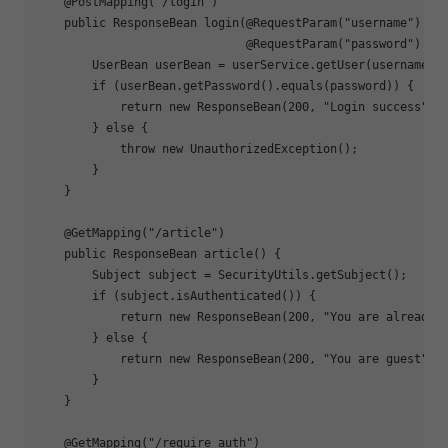
@PostMapping
(
"/login"
)

public
 ResponseBean 
login
(@RequestParam(
"username"
)
 Str
                              @
RequestParam
(
"password"
)
 St
        UserBean userBean = userService.getUser(username);

if
 (userBean.getPassword().equals(password)) {

return
new
 ResponseBean(
200
, 
"Login success"
, 
        } 
else
 {

throw
new
 UnauthorizedException();

        }

    }

@GetMapping
(
"/article"
)

public
 ResponseBean 
article
()
{

        Subject subject = SecurityUtils.getSubject();

if
 (subject.isAuthenticated()) {

return
new
 ResponseBean(
200
, 
"You are already 
        } 
else
 {

return
new
 ResponseBean(
200
, 
"You are guest"
, 
        }

    }

@GetMapping
(
"/require_auth"
)
