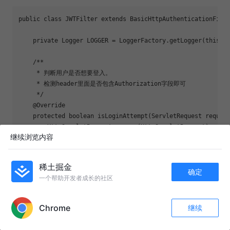
public
class
JWTFilter
extends
BasicHttpAuthenticationFilt
private
 Logger LOGGER = LoggerFactory.getLogger(
this
.ge
/**

     * 判断用户是否想要登入。

     * 检测header里面是否包含Authorization字段即可

     */
@Override
protected
boolean
isLoginAttempt
(ServletRequest reques
        HttpServletRequest req = (HttpServletRequest) reque
继续浏览内容
        String authorization = req.getHeader(
"Authorizatio
return
 authorization != 
null
;

    }

稀土掘金
确定
一个帮助开发者成长的社区
/**

APP内打开
     *

     */
Chrome
继续
收藏
@Override
219
25
关注
protected
boolean
executeLogin
(ServletRequest request,