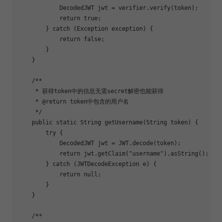
            DecodedJWT jwt = verifier.verify(token);

return
true
;

        } 
catch
 (Exception exception) {

return
false
;

        }

    }

/**

     * 获得token中的信息无需secret解密也能获得

     * 
@return
 token中包含的用户名

     */
public
static
 String 
getUsername
(String token)
{

try
 {

            DecodedJWT jwt = JWT.decode(token);

return
 jwt.getClaim(
"username"
).asString();

        } 
catch
 (JWTDecodeException e) {

return
null
;

        }

    }

/**
