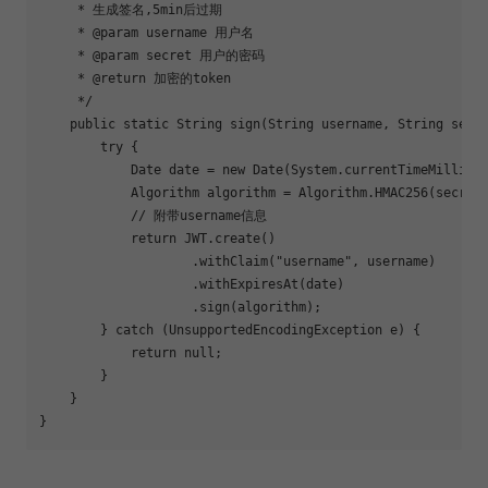
     * 生成签名,5min后过期

     * 
@param
 username 用户名

     * 
@param
 secret 用户的密码

     * 
@return
 加密的token

     */
public
static
 String 
sign
(String username, String secr
try
 {

            Date date = 
new
 Date(System.currentTimeMillis()
            Algorithm algorithm = Algorithm.HMAC256(secret)
// 附带username信息
return
 JWT.create()

                    .withClaim(
"username"
, username)

                    .withExpiresAt(date)

                    .sign(algorithm);

        } 
catch
 (UnsupportedEncodingException e) {

return
null
;

        }

    }
