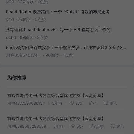
烬羽
·
140阅读
·
7点赞
React Router 嵌套路由：一个 `Outlet` 引发的布局思考
烬羽
·
78阅读
·
5点赞
从零理解 React Router v6：每一个 API 都是怎么工作的
dzhd
·
89阅读
·
2点赞
Redis缓存回滚踩坑实录：一个配置失误，让我在凌晨3点丢了3000条数据
用户05954017446
·
90阅读
·
1点赞
为你推荐
前端性能优化--6大角度综合型优化方案【云盘分享】
用户4877539036134
5年前
873
1
评论
前端性能优化--6大角度综合型优化方案【云盘分享】
用户6398595288569
5年前
507
点赞
评论