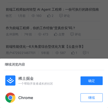
前端工程师如何转型 AI Agent 工程师：一份可执行的路径指南
牧艺
1月前
160
2
评论
作为前端工程师，你的工作经验“货真价实”吗？
去冲浪鸭
7年前
473
点赞
评论
前端性能优化--6大角度综合型优化方案【云盘分享】
用户4729221467701
5年前
587
1
1
继续浏览内容
从B站评论区中发现的Git良心资源“小破站真的是一个学习网站”
milimsung
5年前
656
2
评论
稀土掘金
确定
一名【合格】前端工程师的自检清单【自检ing】
一个帮助开发者成长的社区
APP内打开
手可摘星Chen
3年前
303
点赞
评论
Chrome
继续
评论
收藏
57
AI前端开发时代：传统与革新的碰撞
关注