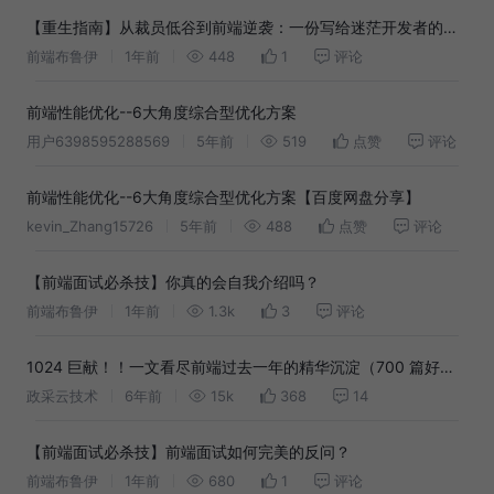
【重生指南】从裁员低谷到前端逆袭：一份写给迷茫开发者的全
方位突围攻略
前端布鲁伊
1年前
448
1
评论
前端性能优化--6大角度综合型优化方案
用户6398595288569
5年前
519
点赞
评论
前端性能优化--6大角度综合型优化方案【百度网盘分享】
kevin_Zhang15726
5年前
488
点赞
评论
【前端面试必杀技】你真的会自我介绍吗？
前端布鲁伊
1年前
1.3k
3
评论
1024 巨献！！一文看尽前端过去一年的精华沉淀（700 篇好文
大汇总）
政采云技术
6年前
15k
368
14
【前端面试必杀技】前端面试如何完美的反问？
前端布鲁伊
1年前
680
1
评论