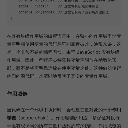
console
.log(scope); 
// 变量存在，但其值是"undefined"
    scope = 
"local"
;    
// 这里将其初始化并赋值
console
.log(scope); 
// 这里它具有了我们所期望的值
}
在具有块级作用域的编程语言中，在狭小的作用域里让变
量声明和使用变量的代码尽可能靠近彼此，通常来讲，这
是一个非常不错的编程习惯。由于 JavaScript 没有块级
作用域，因此一些程序员特意将变量声明放在函数体顶
部，而不是将声明靠近放在使用变量之处。这种做法使得
他们的源代码非常清晰地反映了真实的变量作用域。
作用域链
当代码在一个环境中执行时，会创建变量对象的一个
作用
域链
（scope chain）。作用域链的用途，是保证对执行
环境有权访问的所有变量和函数的有序访问。作用域链的