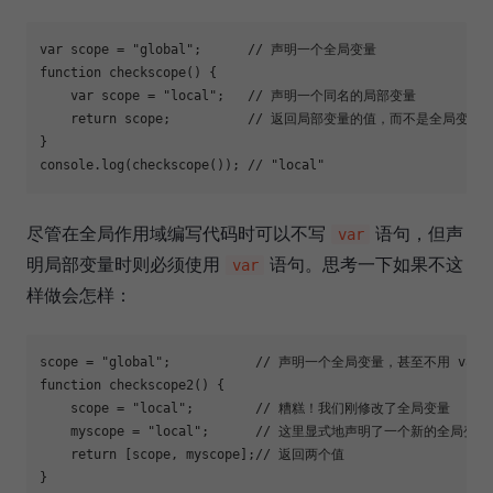
var
 scope = 
"global"
;      
// 声明一个全局变量
function
checkscope
(
) 
{

var
 scope = 
"local"
;   
// 声明一个同名的局部变量
return
 scope;          
// 返回局部变量的值，而不是全局变量
console
.log(checkscope()); 
// "local"
尽管在全局作用域编写代码时可以不写
语句，但声
var
明局部变量时则必须使用
语句。思考一下如果不这
var
样做会怎样：
scope = 
"global"
;           
// 声明一个全局变量，甚至不用 var
function
checkscope2
(
) 
{

    scope = 
"local"
;        
// 糟糕！我们刚修改了全局变量
    myscope = 
"local"
;      
// 这里显式地声明了一个新的全局变量
return
 [scope, myscope];
// 返回两个值