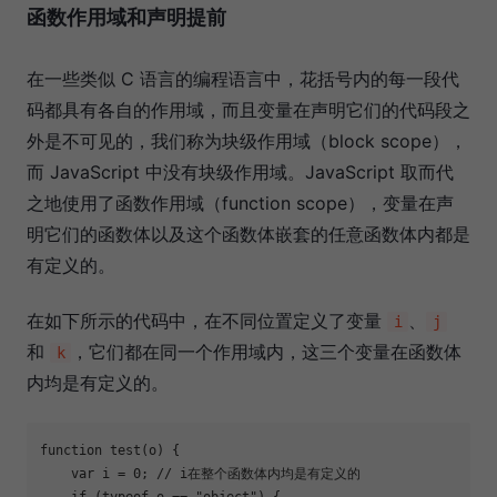
函数作用域和声明提前
在一些类似 C 语言的编程语言中，花括号内的每一段代
码都具有各自的作用域，而且变量在声明它们的代码段之
外是不可见的，我们称为块级作用域（block scope），
而 JavaScript 中没有块级作用域。JavaScript 取而代
之地使用了函数作用域（function scope），变量在声
明它们的函数体以及这个函数体嵌套的任意函数体内都是
有定义的。
在如下所示的代码中，在不同位置定义了变量
、
i
j
和
，它们都在同一个作用域内，这三个变量在函数体
k
内均是有定义的。
function
test
(
o
) 
{

var
 i = 
0
; 
// i在整个函数体内均是有定义的
if
 (
typeof
 o == 
"object"
) {
