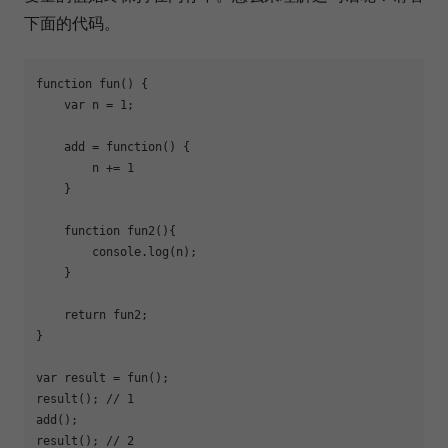
下面的代码。
function
fun
(
) 
{　　　

var
 n = 
1
;

    add = 
function
(
) 
{

        n += 
1
    }

function
fun2
(
)
{

console
.log(n);

    }

return
 fun2;

}

var
 result = fun();　　

result(); 
// 1
add();

result(); 
// 2