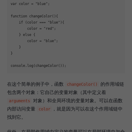
var
 color = 
"blue"
;

function
changeColor
(
)
{

if
 (color === 
"blue"
){

        color = 
"red"
;

    } 
else
 {

        color = 
"blue"
;

    }

}

console
.log(changeColor());
在这个简单的例子中，函数
的作用域链
changeColor()
包含两个对象：它自己的变量对象（其中定义着
对象）和全局环境的变量对象。可以在函数
arguments
内部访问变量
，就是因为可以在这个作用域链中
color
找到它。
此外，在局部作用域中定义的变量可以在局部环境中与全