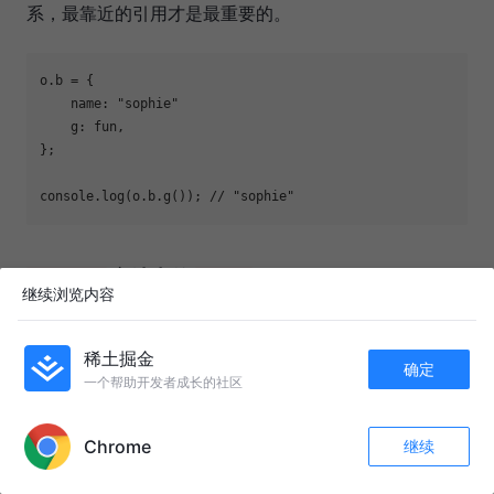
系，最靠近的引用才是最重要的。
o.b = {

name
: 
"sophie"
    g: fun,

};

console
.log(o.b.g()); 
// "sophie"
方法中的
eval()
this
继续浏览内容
方法可以将字符串转换为 JavaScript 代码，使
eval()
稀土掘金
用
方法时，
指向哪里呢？答案很简单，
确定
eval()
this
一个帮助开发者成长的社区
看谁在调用
方法，调用者的执行环境中的
APP内打开
eval()
就被
方法继承下来了。如下代码所示：
this
eval()
Chrome
继续
收藏
174
6
关注