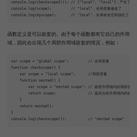
console
.log(checkscope2()); 
// ["local", "local"]，产生了副
console
.log(scope);         
// "local"，全局变量修改了
console
.log(myscope);       
// "local"，全局命名空间搞乱了
函数定义是可以嵌套的。由于每个函数都有它自己的作用
域，因此会出现几个局部作用域嵌套的情况，例如：
var
 scope = 
"global scope"
;         
// 全局变量
function
checkscope
(
) 
{

var
 scope = 
"local scope"
;      
//局部变量 
function
nested
(
) 
{

var
 scope = 
"nested scope"
; 
// 嵌套作用域内的局部变量
return
 scope;               
// 返回当前作用域内的值
    }

return
 nested();

console
.log(checkscope());          
// "nested scope"