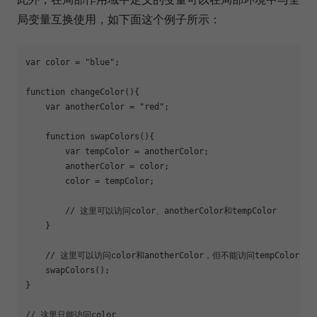
局变量互换使用，如下面这个例子所示：
var
 color = 
"blue"
;

function
changeColor
(
)
{

var
 anotherColor = 
"red"
;

function
swapColors
(
)
{

var
 tempColor = anotherColor;

        anotherColor = color;

        color = tempColor;

// 这里可以访问color、anotherColor和tempColor
    }

// 这里可以访问color和anotherColor，但不能访问tempColor
    swapColors();

}

// 这里只能访问color