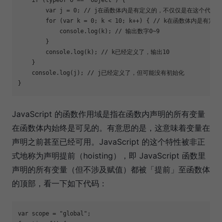
var
 j = 
0
; 
// j在函数体内是有定义的，不仅仅是在这个代码
for
 (
var
 k = 
0
; k < 
10
; k++) { 
// k在函数体内是有定
console
.log(k); 
// 输出数字0~9
        }

console
.log(k); 
// k已经定义了，输出10
    }

console
.log(j); 
// j已经定义了，但可能没有初始化
}
JavaScript 的函数作用域是指在函数内声明的所有变量
在函数体内始终是可见的。有意思的是，这意味着变量在
声明之前甚至已经可用。JavaScript 的这个特性被非正
式地称为声明提前（hoisting），即 JavaScript 函数里
声明的所有变量（但不涉及赋值）都被「提前」至函数体
的顶部，看一下如下代码：
var
 scope = 
"global"