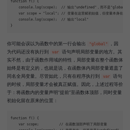
function
f
(
) 
{

console
.log(scope);  
// 输出"undefined"，而不是"global"
var
 scope = 
"local"
; 
// 变量在这里赋初始值，但变量本身在函
console
.log(scope);  
// 输出"local"
}
你可能会误以为函数中的第一行会输出
，因
"global"
为代码还没有执行到
语句声明局部变量的地方。其
var
实不然，由于函数作用域的特性，局部变量在整个函数体
始终是有定义的，也就是说，在函数体内局部变量遮盖了
同名全局变量。尽管如此，只有在程序执行到
语句
var
的时候，局部变量才会被真正赋值。因此，上述过程等价
于：将函数内的变量声明“提前”至函数体顶部，同时变量
初始化留在原来的位置：
function
f
(
) 
{

var
 scope;          
// 在函数顶部声明了局部变量