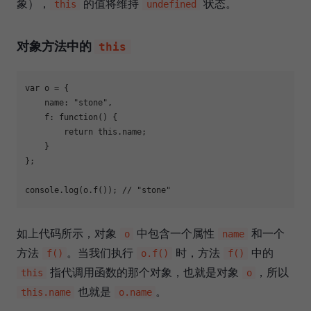
象），
的值将维持
状态。
this
undefined
对象方法中的
this
var
 o = {

name
: 
"stone"
,

f
: 
function
(
) 
{

return
this
.name;

    }

};

console
.log(o.f()); 
// "stone"
如上代码所示，对象
中包含一个属性
和一个
o
name
方法
。当我们执行
时，方法
中的
f()
o.f()
f()
指代调用函数的那个对象，也就是对象
，所以
this
o
也就是
。
this.name
o.name