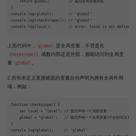
return
 global;         
// 返回全局变量的值
console
.log(global);       
// "global"
console
.log(checkscope()); 
// "global"
console
.log(local);        
// error: local is not defined.
上面代码中，
是全局变量，不管是在
global
函数内部还是外部，都能访问到全局变
checkscope()
量
。
global
2.所有末定义直接赋值的变量自动声明为拥有全局作用
域，例如：
function
checkscope
(
) 
{

var
 local = 
"local"
; 
// 显式声明一个局部变量
    global = 
"global"
;   
// 隐式声明一个全局变量(不好的写法)
console
.log(global);     
// "global"