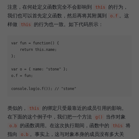
注意，在何处定义函数完全不会影响到
的行为，
this
我们也可以首先定义函数，然后再将其附属到
。这
o.f
样做
的行为也一致。如下代码所示：
this
var
 fun = 
function
(
) 
{

return
this
.name;

};

var
 o = { 
name
: 
"stone"
 };

o.f = fun;

console
.log(o.f()); 
// "stone"
类似的，
的绑定只受最靠近的成员引用的影响。
this
在下面的这个例子中，我们把一个方法
当作对象
g()
的函数调用。在这次执行期间，函数中的
将
o.b
this
指向
。事实上，这与对象本身的成员没有多大关
o.b