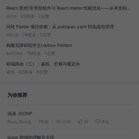
React 受控/非受控组件与 React.memo 性能优化——从本质到实战
dzhd
·
82阅读
·
2点赞
玩转 Flutter 项目依赖：从 pubspec.yaml 到实战包管理
GitLqr
·
74阅读
·
0点赞
构建无障碍组件之Listbox Pattern
anOnion
·
79阅读
·
1点赞
前端路由（三）：鉴权、拦截与重定向
凌涘
·
82阅读
·
6点赞
为你推荐
浅谈 JSONP
Russ_Zhong
7年前
3.3k
10
评论
jsonp 跨域的理解及实现