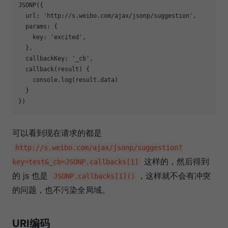
JSONP({  

  url: 'http://s.weibo.com/ajax/jsonp/suggestion',

  params: {

    key: 'excited',

  },

  callbackKey: '_cb',

  callback(result) {

    console.log(result.data)

  }

可以看到现在请求的都是
http://s.weibo.com/ajax/jsonp/suggestion?
这样的，然后得到
key=test&_cb=JSONP.callbacks[1]
的 js 也是
，这样就不会有冲突
JSONP.callbacks[1]()
的问题，也不污染全局域。
URI编码