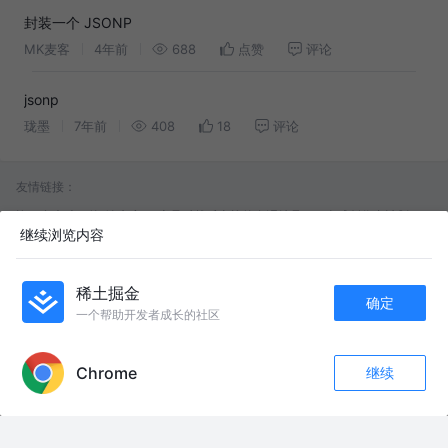
封装一个 JSONP
MK麦客
4年前
688
点赞
评论
jsonp
珑墨
7年前
408
18
评论
友情链接：
许三多坐吐了的“铁疙瘩”，竟是对越反击战的血泪结晶？ #全球创作者计划 #
时代的荣耀 #零基础看懂全球 #对越反击战 #武器装备
继续浏览内容
按压出签超方便！小鸟牙签盒还能装七八十根 #居家好物
真昼惨遭射手全局压力破防哽咽，全局复盘到底是谁的问题！ #真昼司空震 #
稀土掘金
司空震教学
确定
唐湘龙专访丽文 #台湾名嘴 唐湘龙#台名嘴时事评论 #精彩对谈 丽文谈统一
一个帮助开发者成长的社区
@DOU+小助手 @DOU+上热门
APP内打开
#敬礼伟大的毛主席
Chrome
8.7周五早课彬彬有氧运动直播回放完整版燃脂暴汗瘦身瘦肚子 #彬彬有氧运
继续
收藏
250
1
动 #彬彬有氧运动直播回放 #瘦全身 #好身材练起来 #暴汗燃脂瘦全身
关注
晚清真的很弱吗？你可能被骗了100年 #认知觉醒思维 @DOU+小助手 @抖
音小助手 晚清，真的只是一个腐败无能、任人宰割的时代吗？ 很多人只记住
了它最后的失败，却忽略了它曾经进行过一场轰轰烈烈的工业化改革。 电