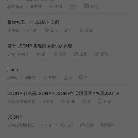
花碎雍容
8年前
394
1
评论
带你实现一个 JSONP 实例
小皮咖
7年前
2.1k
1
评论
基于 JSONP 实现跨域请求的原理
yingjieweb
3年前
195
点赞
评论
jsonp
_WQ_
4年前
563
4
2
JSONP 什么是JSONP？JSONP的实现原理？实现JSONP
英特纳雄耐尔夏
5年前
9.6k
8
评论
JSONP
windy青烟书双
4年前
361
点赞
评论