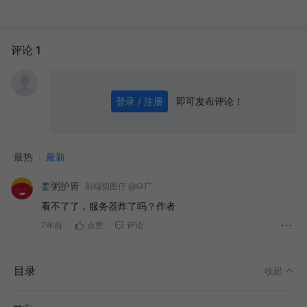
评论 1
即可发布评论！
登录 / 注册
0
/ 1000
发送
最热
最新
姜粥护胃
前端切图仔 @🐶厂
看不了了，服务器炸了吗？作者
7年前
点赞
评论
目录
收起