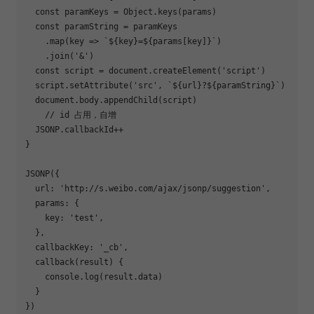
  const paramKeys = Object.keys(params)

  const paramString = paramKeys

    .map(key => `${key}=${params[key]}`)

    .join('&')

  const script = document.createElement('script')

  script.setAttribute('src', `${url}?${paramString}`)

  document.body.appendChild(script)

    // id 占用，自增

  JSONP.callbackId++

}

JSONP({  

  url: 'http://s.weibo.com/ajax/jsonp/suggestion',

  params: {

    key: 'test',

  },

  callbackKey: '_cb',

  callback(result) {

    console.log(result.data)

  }

})
