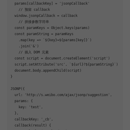
  params[callbackKey] = 'jsonpCallback'

    // 预留 callback

  window.jsonpCallback = callback

    // 拼接参数字符串

  const paramKeys = Object.keys(params)

  const paramString = paramKeys

    .map(key => `${key}=${params[key]}`)

    .join('&')

    // 插入 DOM 元素

  const script = document.createElement('script')

  script.setAttribute('src', `${url}?${paramString}`)

  document.body.appendChild(script)

}

JSONP({  

  url: 'http://s.weibo.com/ajax/jsonp/suggestion',

  params: {

    key: 'test',

  },

  callbackKey: '_cb',

  callback(result) {
