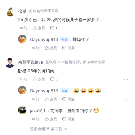
松鼠
前端 @快倒闭公司
25 岁而已，我 25 岁的时候儿子都一岁多了
1年前
点赞
1
Daydayup813
:
蚌埠住了
作者
1年前
点赞
回复
余胜军说java
互联网Java架构培训讲师 @每特教育
卧槽 08年的冻鸡肉
1年前
点赞
5
Daydayup813
:
作者
1年前
点赞
回复
java民工
:
前同事，居然看到你了
1年前
点赞
回复
查看全部 5 条回复