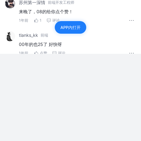
苏州第一深情
前端开发工程师
来晚了，08的给你点个赞！
1年前
1
评论
APP内打开
tlanks_kk
前端
00年的也25了 好快呀
1年前
点赞
评论
虫洞空间
前端工程师
生日快乐
1年前
点赞
评论
muzi_admin
来晚了，99的给你点个赞！
1年前
1
评论
须臾少年