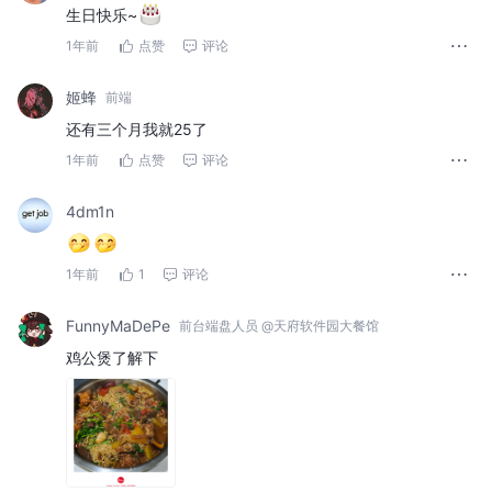
生日快乐~
1年前
点赞
评论
姬蜂
前端
还有三个月我就25了
1年前
点赞
评论
4dm1n
1年前
1
评论
FunnyMaDePe
前台端盘人员 @天府软件园大餐馆
鸡公煲了解下