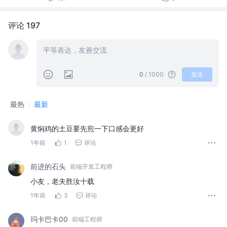
评论 197
0
/ 1000
发送
最热
最新
黄焖鸡的土豆要先煎一下口感会更好
1年前
1
评论
前进的石头
前端开发工程师
小友，老夫胜汝十载
1年前
3
评论
玛卡巴卡00
前端工程师