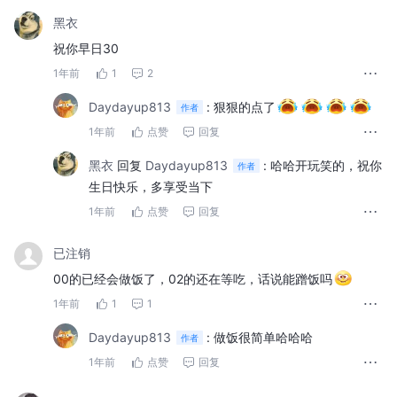
黑衣
祝你早日30
1年前
1
2
Daydayup813
:
狠狠的点了
作者
1年前
点赞
回复
黑衣
回复
Daydayup813
:
哈哈开玩笑的，祝你
作者
生日快乐，多享受当下
1年前
点赞
回复
已注销
00的已经会做饭了，02的还在等吃，话说能蹭饭吗
1年前
1
1
Daydayup813
:
做饭很简单哈哈哈
作者
1年前
点赞
回复