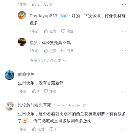
1年前
2
6
Daydayup813
:
好的，下次试试，好像食材有
作者
点多
1年前
点赞
回复
也笑
:
鸡公煲是真不戳
1年前
点赞
回复
查看全部 6 条回复
偷偷摸鱼
生日快乐，没有香菇差评
1年前
1
评论
比较急前端先写死
𝐹𝑟𝑜𝑛𝑡𝑒𝑛𝑑 𝐷𝑒𝑣𝑒𝑙𝑜𝑝𝑒𝑟 @-
生日快乐，这个看着就比刚才的西兰花黄瓜胡萝卜有食欲多
了
，俺们肥宅就是得多放调料多放肉
1年前
点赞
1