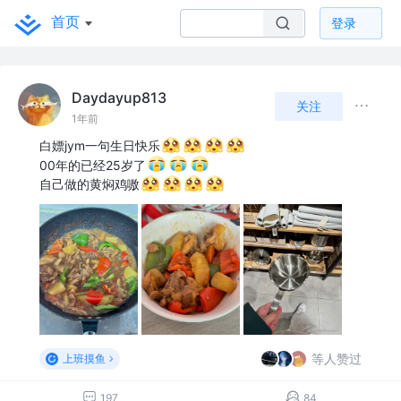
首页
登录
Daydayup813
关注
1年前
白嫖jym一句生日快乐
00年的已经25岁了
自己做的黄焖鸡嗷
等人赞过
上班摸鱼
197
84