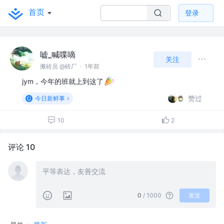
首页
登录
嘘_喊喋嘀
关注
搬砖员 @砖厂
·
1年前
jym，今年的班就上到这了
赞过
今日新鲜事
10
2
评论 10
0
/ 1000
发送