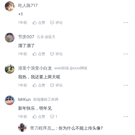
吃人陈717
+1
1年前
点赞
评论
节庆007
云朵 @蓝天
溜了溜了
1年前
点赞
评论
浪里个浪里小白龙
web前端 @xxxx网络
我热，我还要上两天呢
1年前
点赞
评论
MrKun
前端搬砖工程师
新年快乐，明年见
1年前
点赞
1
带刀程序员__
:
你为什么不能上传头像?