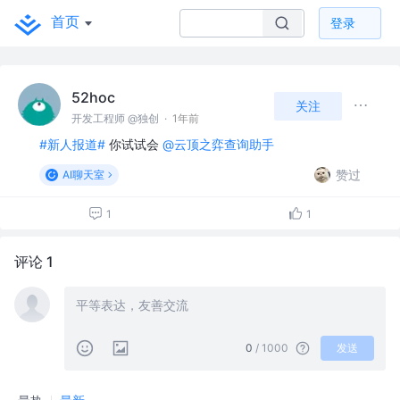
首页
登录
52hoc
关注
开发工程师 @独创
·
1年前
#新人报道#
你试试会
@云顶之弈查询助手
赞过
AI聊天室
1
1
评论 1
0
/ 1000
发送