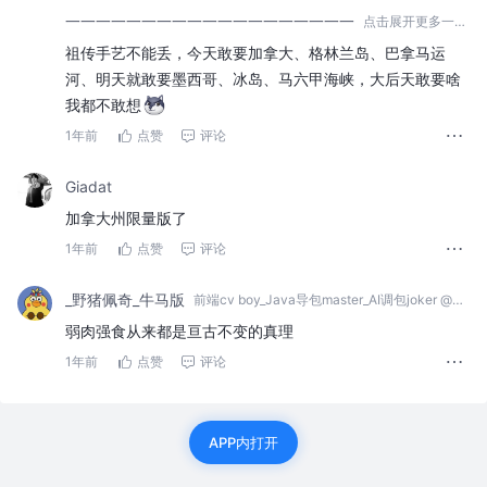
一一一一一一一一一一一一一一一一一一一
ㅤ点击展开更多ㅤㅤ一一一一一一一一一一一一一一一一一一一一一
祖传手艺不能丢，今天敢要加拿大、格林兰岛、巴拿马运
河、明天就敢要墨西哥、冰岛、马六甲海峡，大后天敢要啥
我都不敢想
1年前
点赞
评论
Giadat
加拿大州限量版了
1年前
点赞
评论
_野猪佩奇_牛马版
前端cv boy_Java导包master_AI调包joker @法律&&金融
弱肉强食从来都是亘古不变的真理
1年前
点赞
评论
APP内打开