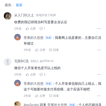
最热
最新
从入门到入土
前端开发工程师
收费的我记得我当时写是要企业认证
2年前
点赞
1
受累的大忽悠
:
我看网上说是要的，主要自己没
作者
有做过
2年前
点赞
回复
无限BC流
创始人 @OPEN AI
微信个人开发者也是可以上线的
2年前
点赞
3
受累的大忽悠
:
个人开发者也能自己上线么，我
作者
这个可能要对接支付系统哦，这个应该不能吧
2年前
点赞
回复
AnyScript
回复
受累的大忽悠
:
个人的不能涉及
作者