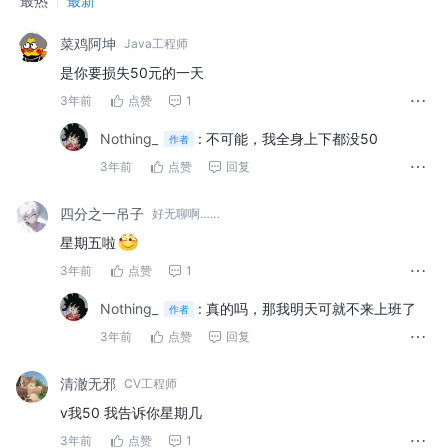
最热
最新
菜鸡阿坤
Java工程师
是你要损失50元的一天
3年前
点赞
1
Nothing_
:
不可能，我全身上下都没50
作者
3年前
点赞
回复
四分之一吊子
好无聊啊……
星期五啦
3年前
点赞
1
Nothing_
:
真的吗，那我明天可就不来上班了
作者
3年前
点赞
回复
清澈无邪
CV工程师
v我50 我告诉你星期几
3年前
点赞
1