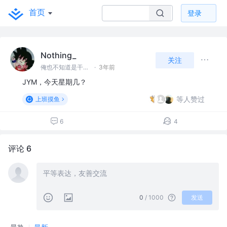
首页
登录
Nothing_
关注
俺也不知道是干啥的
·
3年前
JYM，今天星期几？
等人赞过
上班摸鱼
6
4
评论 6
0
/ 1000
发送