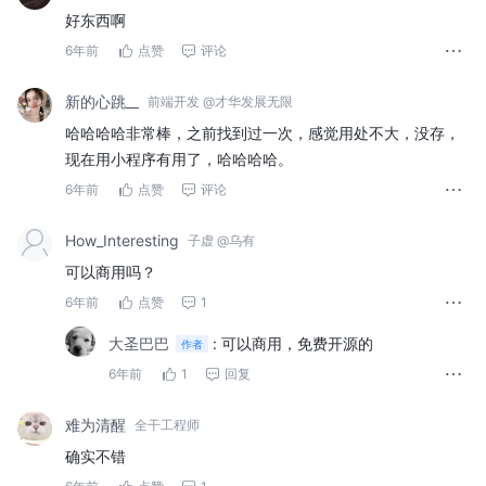
好东西啊
6年前
点赞
评论
新的心跳__
前端开发 @才华发展无限
哈哈哈哈非常棒，之前找到过一次，感觉用处不大，没存，
现在用小程序有用了，哈哈哈哈。
6年前
点赞
评论
How_Interesting
子虚 @乌有
可以商用吗？
6年前
点赞
1
大圣巴巴
:
可以商用，免费开源的
作者
6年前
1
回复
难为清醒
全干工程师
确实不错