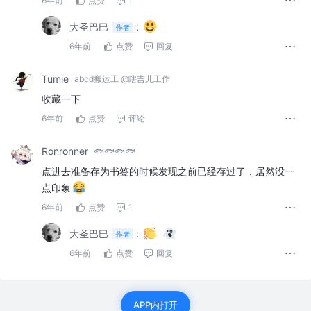
6年前
点赞
1
大圣巴巴
:
作者
6年前
点赞
回复
Tumie
abcd搬运工 @瞎吉儿工作
收藏一下
6年前
点赞
评论
Ronronner
🐟🐟🐟🐟
点进去准备存为书签的时候发现之前已经存过了，居然没一
点印象
6年前
点赞
1
大圣巴巴
:
作者
6年前
点赞
回复
APP内打开