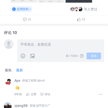
等人赞过
应用安利
10
73
评论 10
0
/ 1000
发送
最热
最新
Aye
前端工程师 @null
6年前
点赞
评论
qiang98
前端 @宇宙大厂