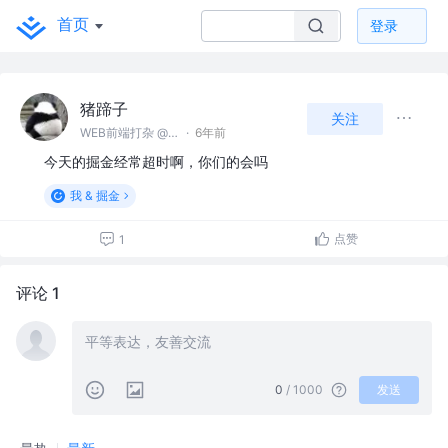
首页
登录
猪蹄子
关注
WEB前端打杂 @广州游戏公司
·
6年前
今天的掘金经常超时啊，你们的会吗
我 & 掘金
点赞
1
评论 1
0
/ 1000
发送