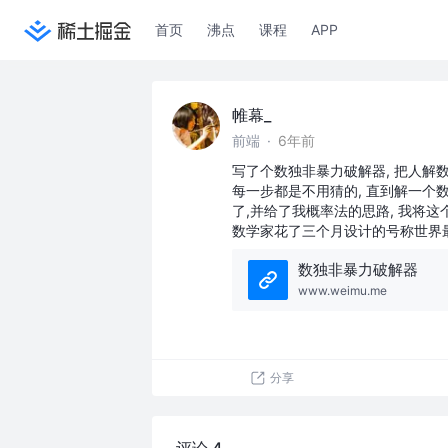
首页
沸点
课程
APP
帷幕_
前端
·
6年前
写了个数独非暴力破解器, 把人解数
每一步都是不用猜的, 直到解一个
了,并给了我概率法的思路, 我将
数学家花了三个月设计的号称世界
数独非暴力破解器
www.weimu.me
分享