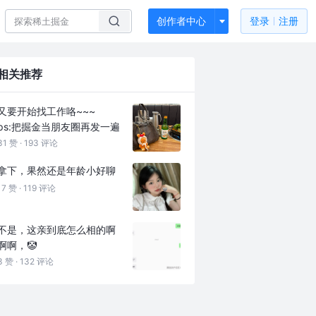
创作者中心
登录
注册
相关推荐
又要开始找工作咯~~~
ps:把掘金当朋友圈再发一遍
31 赞 ·
193 评论
拿下，果然还是年龄小好聊
17 赞 ·
119 评论
不是，这亲到底怎么相的啊
啊啊，🤡
3 赞 ·
132 评论