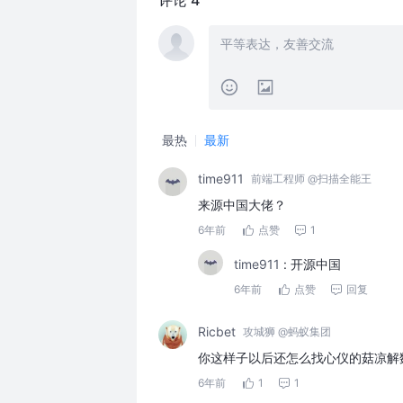
评论 4
最热
最新
time911
前端工程师 @扫描全能王
来源中国大佬？
6年前
点赞
1
time911
:
开源中国
6年前
点赞
回复
Ricbet
攻城狮 @蚂蚁集团
你这样子以后还怎么找心仪的菇凉解
6年前
1
1