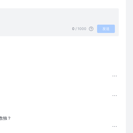
0
/ 1000
发送
数独？