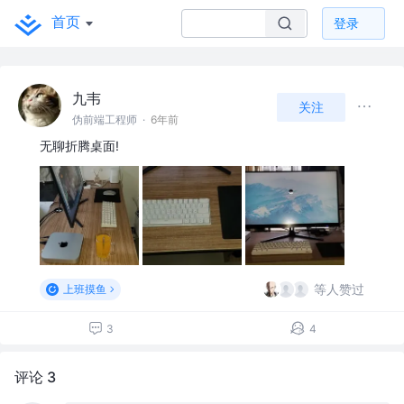
首页
登录
九韦
关注
伪前端工程师
·
6年前
无聊折腾桌面!
等人赞过
上班摸鱼
3
4
评论 3