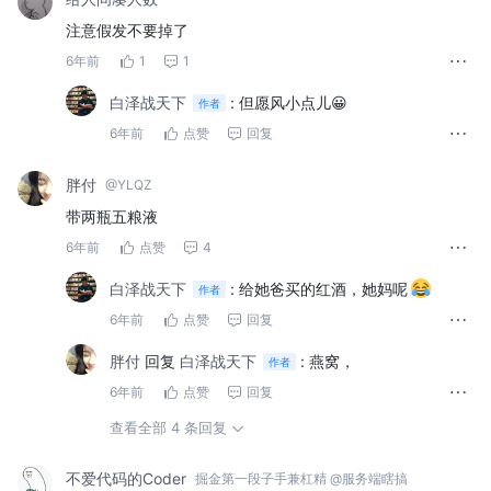
注意假发不要掉了
6年前
1
1
白泽战天下
:
但愿风小点儿😀
作者
6年前
点赞
回复
胖付
@YLQZ
带两瓶五粮液
6年前
点赞
4
白泽战天下
:
给她爸买的红酒，她妈呢
作者
6年前
点赞
回复
胖付
回复
白泽战天下
:
燕窝，
作者
6年前
点赞
回复
查看全部 4 条回复
不爱代码的Coder
掘金第一段子手兼杠精 @服务端瞎搞