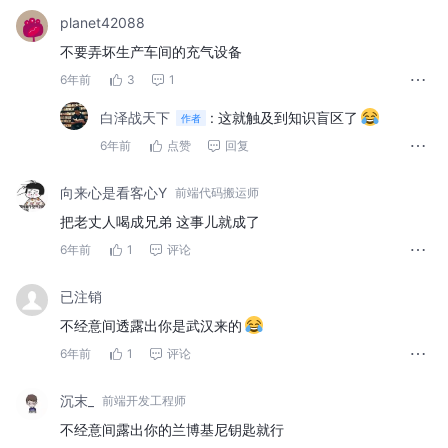
planet42088
不要弄坏生产车间的充气设备
6年前
3
1
白泽战天下
:
这就触及到知识盲区了
作者
6年前
点赞
回复
向来心是看客心Y
前端代码搬运师
把老丈人喝成兄弟 这事儿就成了
6年前
1
评论
已注销
不经意间透露出你是武汉来的
6年前
1
评论
沉末_
前端开发工程师
不经意间露出你的兰博基尼钥匙就行