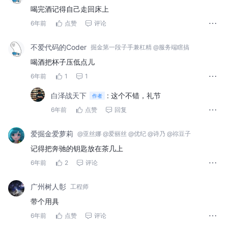
喝完酒记得自己走回床上
6年前
点赞
评论
不爱代码的Coder
掘金第一段子手兼杠精 @服务端瞎搞
喝酒把杯子压低点儿
6年前
1
1
白泽战天下
:
这个不错，礼节
作者
6年前
点赞
回复
爱掘金爱萝莉
@亚丝娜 @爱丽丝 @优纪 @诗乃 @祢豆子
记得把奔驰的钥匙放在茶几上
6年前
2
评论
广州树人彰
工程师
带个用具
6年前
点赞
评论