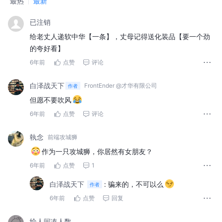
最热
最新
已注销
给老丈人递软中华【一条】，丈母记得送化装品【要一个劲
的夸好看】
6年前
点赞
评论
白泽战天下
FrontEnder @才华有限公司
作者
但愿不要吹风
6年前
点赞
评论
執念
前端攻城狮
作为一只攻城狮，你居然有女朋友？
6年前
点赞
1
白泽战天下
:
骗来的，不可以么
作者
6年前
点赞
回复
给人间凑人数