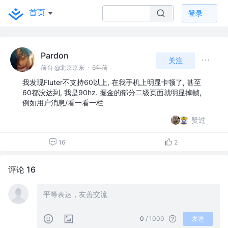
首页
登录
Pardon
关注
前台 @北京京东
·
6年前
我发现Fluter不支持60以上, 在我手机上明显卡顿了, 甚至
60都没达到, 我是90hz. 掘金的部分二级页面就明显掉帧,
例如用户消息/看一看一栏
赞过
16
2
评论 16
0
/ 1000
发送