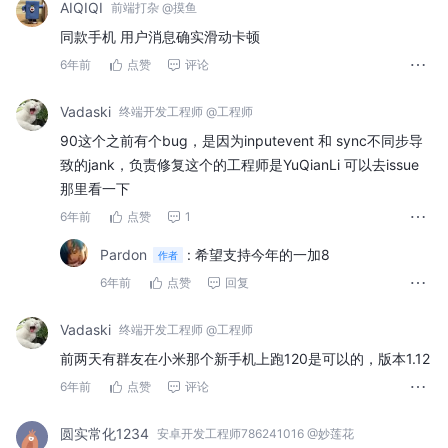
AIQIQI
前端打杂 @摸鱼
同款手机 用户消息确实滑动卡顿
6年前
点赞
评论
Vadaski
终端开发工程师 @工程师
90这个之前有个bug，是因为inputevent 和 sync不同步导
致的jank，负责修复这个的工程师是YuQianLi 可以去issue
那里看一下
6年前
点赞
1
Pardon
:
希望支持今年的一加8
作者
6年前
点赞
回复
Vadaski
终端开发工程师 @工程师
前两天有群友在小米那个新手机上跑120是可以的，版本1.12
6年前
点赞
评论
圆实常化1234
安卓开发工程师786241016 @妙莲花