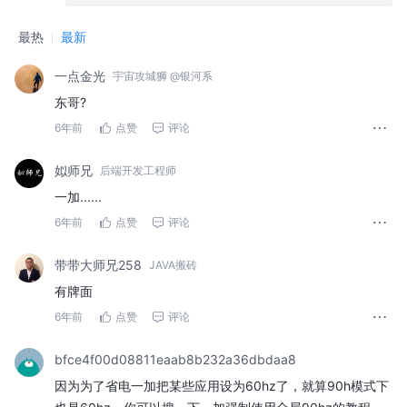
最热
最新
一点金光
宇宙攻城狮 @银河系
东哥?
6年前
点赞
评论
姒师兄
后端开发工程师
一加......
6年前
点赞
评论
带带大师兄258
JAVA搬砖
有牌面
6年前
点赞
评论
bfce4f00d08811eaab8b232a36dbdaa8
因为为了省电一加把某些应用设为60hz了，就算90h模式下