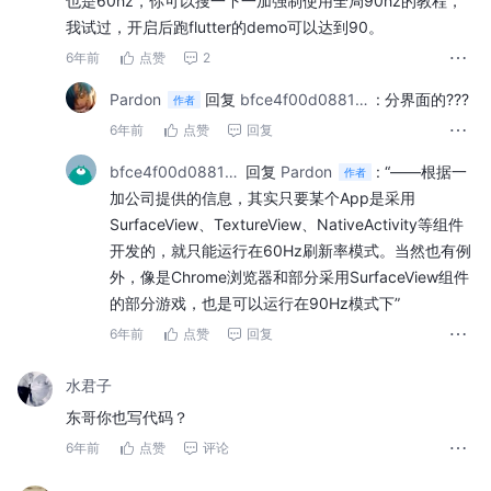
也是60hz，你可以搜一下一加强制使用全局90hz的教程，
我试过，开启后跑flutter的demo可以达到90。
6年前
点赞
2
Pardon
回复
bfce4f00d08811eaab8b232a36d
:
分界面的???
作者
6年前
点赞
回复
bfce4f00d08811eaab8b232a36dbdaa8
回复
Pardon
:
“——根据一
作者
加公司提供的信息，其实只要某个App是采用
SurfaceView、TextureView、NativeActivity等组件
开发的，就只能运行在60Hz刷新率模式。当然也有例
外，像是Chrome浏览器和部分采用SurfaceView组件
的部分游戏，也是可以运行在90Hz模式下”
6年前
点赞
回复
水君子
东哥你也写代码？
6年前
点赞
评论