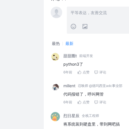
最热
最新
甜甜圈t
前端开发
python3了
6年前
点赞
评论
millent
召唤师 @德玛西亚adc事业部
代码报错了，呼叫网管
6年前
点赞
评论
烈日星辰
全栈工程师
将系统装到硬盘里，带到网吧搞