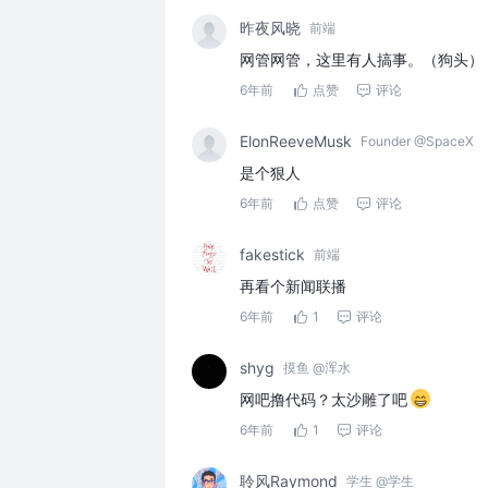
昨夜风晓
前端
网管网管，这里有人搞事。（狗头）
6年前
点赞
评论
ElonReeveMusk
Founder @SpaceX
是个狠人
6年前
点赞
评论
fakestick
前端
再看个新闻联播
6年前
1
评论
shyg
摸鱼 @浑水
网吧撸代码？太沙雕了吧
6年前
1
评论
聆风Raymond
学生 @学生