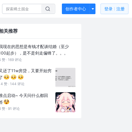
创作者中心
登录
注册
相关推荐
我现在的思想是有钱才配谈结婚（至少
100起步），是不是剑走偏锋了。。。
5 赞 ·
169 评论
又还了11w房贷，又要开始穷
了
14 赞 ·
144 评论
准点启动~ 今天问什么都回
答
6 赞 ·
91 评论