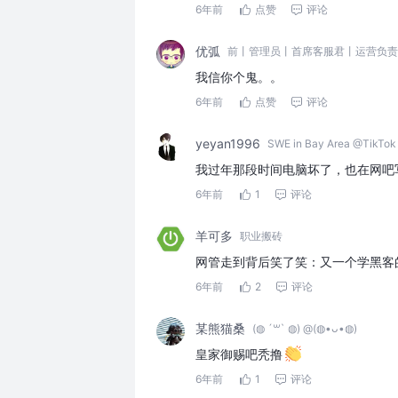
6年前
点赞
评论
优弧
前丨管理员丨首席客服君丨运营负责
我信你个鬼。。
6年前
点赞
评论
yeyan1996
SWE in Bay Area @TikTok
我过年那段时间电脑坏了，也在网吧
6年前
1
评论
羊可多
职业搬砖
网管走到背后笑了笑：又一个学黑客
6年前
2
评论
某熊猫桑
(◍ ´꒳` ◍) @(◍•ᴗ•◍)
皇家御赐吧秃撸
6年前
1
评论