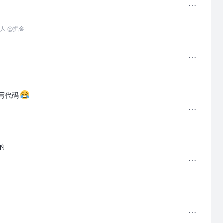
人 @掘金
写代码
的