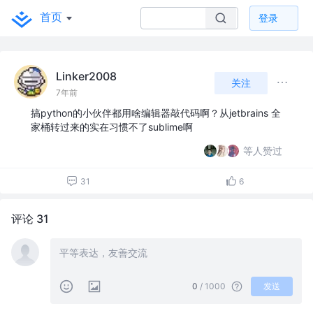
首页
登录
Linker2008
关注
7年前
搞python的小伙伴都用啥编辑器敲代码啊？从jetbrains 全
家桶转过来的实在习惯不了sublime啊
等人赞过
31
6
评论 31
0
/ 1000
发送