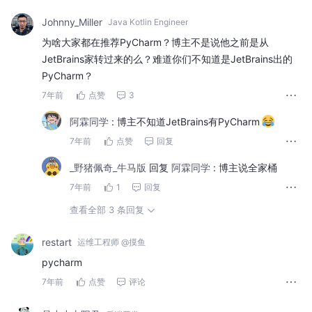
Johnny_Miller
Java Kotlin Engineer
为啥大家都在推荐PyCharm？博主不是说他之前是从
JetBrains家转过来的么？难道你们不知道是JetBrains出的
PyCharm？
7年前
点赞
3
阿霖同学
:
博主不知道JetBrains有PyCharm
7年前
点赞
回复
_野猪佩奇_牛马版
回复
阿霖同学
:
博主说全家桶
7年前
1
回复
查看全部 3 条回复
restart
运维工程师 @摸鱼
pycharm
7年前
点赞
评论