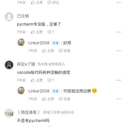
7年前
点赞
评论
已注销
pycharm专业版，足够了
7年前
点赞
1
Linker2008
:
好用
作者
7年前
点赞
回复
薛定e了猫
伪全栈 @智能路人
vscode敲代码有种流畅的感觉
7年前
点赞
1
Linker2008
:
可惜我没用过啊
作者
7年前
点赞
回复
丨隋堤倦客丨
前端工程师 @某外企
不是有pycharm吗