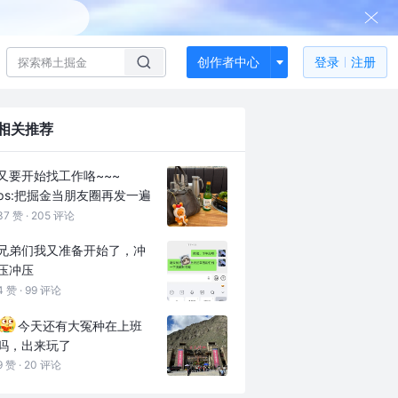
创作者中心
登录
注册
相关推荐
又要开始找工作咯~~~
ps:把掘金当朋友圈再发一遍
37 赞 ·
205 评论
兄弟们我又准备开始了，冲
压冲压
4 赞 ·
99 评论
今天还有大冤种在上班
吗，出来玩了
9 赞 ·
20 评论