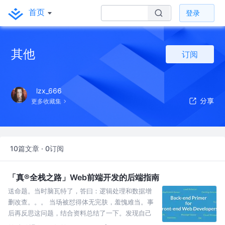
首页
登录
其他
订阅
lzx_666
更多收藏集
10篇文章 · 0订阅
「真®全栈之路」Web前端开发的后端指南
送命题。当时脑瓦特了，答曰：逻辑处理和数据增
删改查。。。 当场被怼得体无完肤，羞愧难当。事
后再反思这问题，结合资料总结了一下。发现自己
学过的Redis、Elasticsearch和DNS等其实都属于