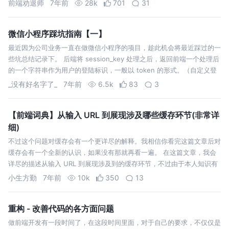
前端劝退师
7年前
28k
701
31
后端知识体系范畴。 在本文中，我将尝试总结前端
须知的后端体系入门。 1. Web…
微信小程序踩坑指南【一】
最近因为公司业务一直在做微信小程序的项目，趁此机会将最近踩过的一
些坑总结记录下。 后端将 session_key 处理之后，返回前端一个处理后
的一个字符串作为用户的登陆标识，一般以 token 的形式。（自定义登
陆态与 openid session_key 相关） 前端接收到 …
_没有好名字了_
7年前
6.5k
83
3
【前端词典】从输入 URL 到展现涉及哪些缓存环节(非常详
细)
不过这个问题对缓存会有一个更详尽的解释。我相信你看完这篇文章后对
缓存会有一个全新的认识，如果没有那就再看一遍。 在这篇文章，我会
详尽的描述从输入 URL 到展现涉及到的缓存环节，不过由于本人知识有
限，很可能有某些隐藏的缓存机制在下遗漏了，还请大佬不吝赐教。 输
小生方勤
7年前
10k
350
13
入 url 后遇到…
重构 - 改善代码的各方面问题
做前端开发有一段时间了，在这段时间里面，对于自己的要求，不仅仅是