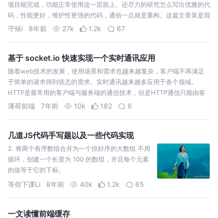
项目能完成，功能正常使用这一层面上。还尽力的研究怎么写出优雅的代
码，性能更好，维护性更强的代码，通俗一点就是重构。这篇文章算是我
一个小记录，在此分享一下。该文章主要针对介绍，例子也简单，深入复
守候i
8年前
27k
1.2k
67
杂的例子等以后有适合的…
基于 socket.io 快速实现一个实时通讯应用
随着web技术的发展，使用场景和需求也越来越复杂，客户端不再满足
于简单的请求得到状态的需求。实时通讯越来越多应用于各个领域。
HTTP是最常用的客户端与服务端的通信技术，但是HTTP通信只能由客
户端发起，无法及时获取服务端的数据改变。只能依靠定期轮询来获取最
薄荷前端
7年前
10k
182
6
新的状态。时效性无法…
几道JS代码手写题以及一些代码实现
2. 将两个有序数组合并为一个排好序的大数组 不用
循环，创建一个长度为 100 的数组，并且每个元素
的值等于它的下标。
等你下课Li
8年前
40k
1.2k
65
一文读懂前端缓存