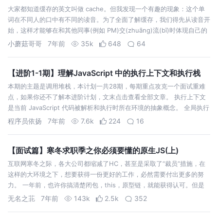
大家都知道缓存的英文叫做 cache。但我发现一个有趣的现象：这个单
词在不同人的口中有不同的读音。为了全面了解缓存，我们得先从读音开
始，这样才能够在和其他同事(例如 PM)交(zhuāng)流(bī)时体现自己的
修(bī)养(gé)。 友情提示：文章有些长，您可能需要分批次读完…
小蘑菇哥哥
7年前
35k
648
64
【进阶1-1期】理解JavaScript 中的执行上下文和执行栈
本期的主题是调用堆栈，本计划一共28期，每期重点攻克一个面试重难
点，如果你还不了解本进阶计划，文末点击查看全部文章。 执行上下文
是当前 JavaScript 代码被解析和执行时所在环境的抽象概念。 全局执行
上下文：只有一个，浏览器中的全局对象就是 window 对象，this …
程序员依扬
7年前
7.6k
224
16
【面试篇】寒冬求职季之你必须要懂的原生JS(上)
互联网寒冬之际，各大公司都缩减了HC，甚至是采取了“裁员”措施，在
这样的大环境之下，想要获得一份更好的工作，必然需要付出更多的努
力。 一年前，也许你搞清楚闭包，this，原型链，就能获得认可。但是
现在，很显然是不行了。本文梳理出了一些面试中有一定难度的高频原生
无名之苝
7年前
143k
2.5k
352
JS问题，部分知识…