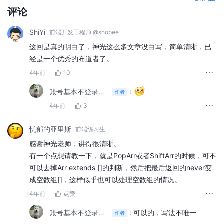
学知识。比如：
模式匹配做提取的案例合并
、
重新构造做变
评论
换的案例合并
、
递归复用做循环的案例合并
等等。
ShiYi
前端开发工程师 @shopee
这回是真的明白了，神光这么多文章没白写，简单清晰，已
经是一个优秀的布道者了。
4年前
10
账号基本不登录可以加我微信
:
作者
4年前
3
忧郁的亚里斯
前端练习生
感谢神光老师，讲得很清晰。
有一个点想请教一下，就是PopArr或者ShiftArr的时候，可不
可以去掉Arr extends []的判断，然后把最后返回的never变
成空数组[]，这样似乎也可以处理空数组的情况。
4年前
点赞
账号基本不登录可以加我微信
:
可以的，写法不唯一
作者