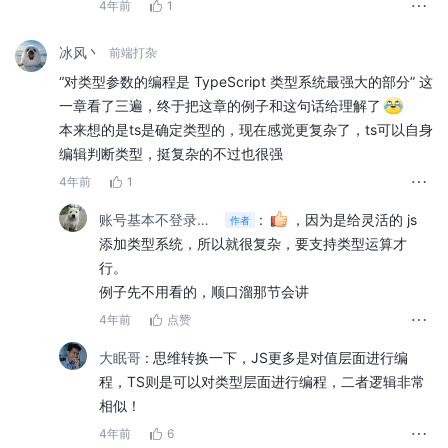
4年前
1
冰风丶
前端打杂
“对类型参数的编程是 TypeScript 类型系统最强大的部分” 这
一章看了三遍，终于把这章的例子和这句话给理解了
本来想的是ts是确定类型的，现在感觉更复杂了，ts可以自身
编辑判断类型，挺复杂的不过也很强
我相信，按照这样的路线学习，你一定能够彻底掌握
TypeScript 类型编程
，成为类型体操高手！
4年前
1
账号基本不登录可以加我微信
:
，因为是给灵活的 js
作者
添加类型系统，所以就很复杂，要支持类型运算才
适宜人群
行。
例子先不用看的，顺口溜那节会讲
想进一步提升 TypeScript 类型编程能力的前端工程师
4年前
点赞
想重点提升 TypeScript 类型体操水平的工程师
想了解类型检查实现原理，学会如何阅读 TypeScript
大眠哥
:
思维转换一下，JS更多是对值层面进行编
程，TS则是可以对类型层面进行编程，二者逻辑非常
源码的工程师
相似！
4年前
6