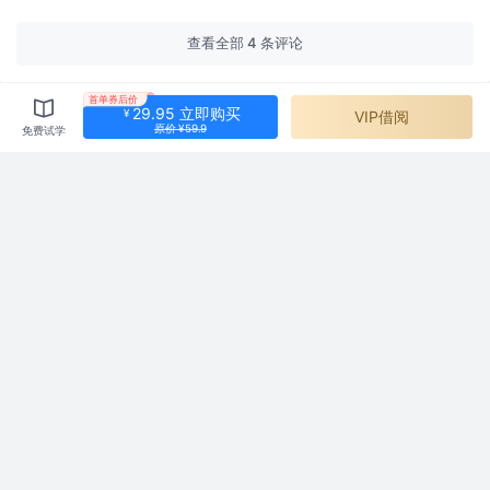
购买须知
查看全部 4 条评论
本小册为图文形式内容服务，共计 21 节；
自 2022 年 2 月 18 日上线，全部章节现已更新完
首单券后价
29.95 立即购买
¥
VIP借阅
成；
原价 ¥59.9
免费试学
购买用户可享有小册永久的阅读权限；
购买用户可进入小册微信群，与作者互动；
掘金小册为虚拟内容服务，一经购买成功概不退款；
掘金小册版权归北京北比信息技术有限公司所有，任何
机构、媒体、网站或个人未经本网协议授权不得转载、
链接、转贴或以其他方式复制发布/发表，违者将依法
追究责任；
在掘金小册阅读过程中，如有任何问题，请邮件联系
xiaoce@xitu.io