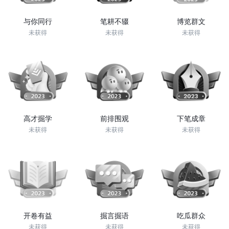
与你同行
笔耕不辍
博览群文
未获得
未获得
未获得
高才掘学
前排围观
下笔成章
未获得
未获得
未获得
开卷有益
掘言掘语
吃瓜群众
未获得
未获得
未获得