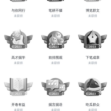
与你同行
笔耕不辍
博览群文
未获得
未获得
未获得
高才掘学
前排围观
下笔成章
未获得
未获得
未获得
开卷有益
掘言掘语
吃瓜群众
未获得
未获得
未获得