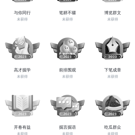
与你同行
笔耕不辍
博览群文
未获得
未获得
未获得
高才掘学
前排围观
下笔成章
未获得
未获得
未获得
开卷有益
掘言掘语
吃瓜群众
未获得
未获得
未获得