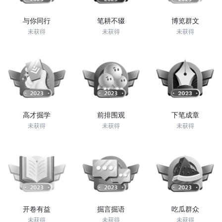
与你同行
笔耕不辍
博览群文
未获得
未获得
未获得
高才掘学
前排围观
下笔成章
未获得
未获得
未获得
开卷有益
掘言掘语
吃瓜群众
未获得
未获得
未获得