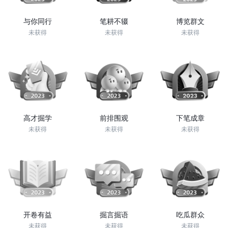
与你同行
笔耕不辍
博览群文
未获得
未获得
未获得
高才掘学
前排围观
下笔成章
未获得
未获得
未获得
开卷有益
掘言掘语
吃瓜群众
未获得
未获得
未获得