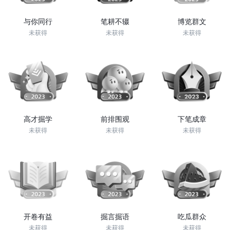
与你同行
笔耕不辍
博览群文
未获得
未获得
未获得
高才掘学
前排围观
下笔成章
未获得
未获得
未获得
开卷有益
掘言掘语
吃瓜群众
未获得
未获得
未获得