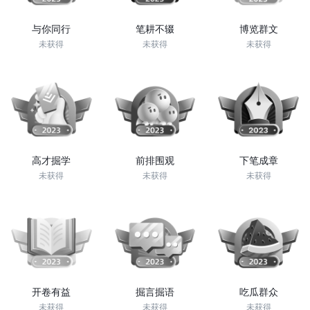
与你同行
笔耕不辍
博览群文
未获得
未获得
未获得
高才掘学
前排围观
下笔成章
未获得
未获得
未获得
开卷有益
掘言掘语
吃瓜群众
未获得
未获得
未获得