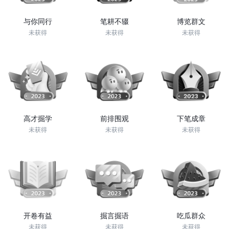
与你同行
笔耕不辍
博览群文
未获得
未获得
未获得
高才掘学
前排围观
下笔成章
未获得
未获得
未获得
开卷有益
掘言掘语
吃瓜群众
未获得
未获得
未获得