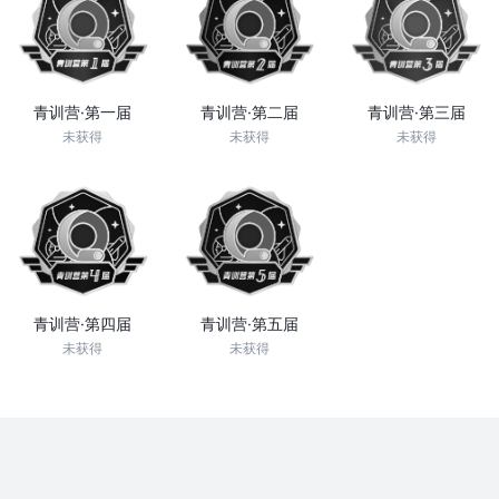
青训营·第一届
青训营·第二届
青训营·第三届
未获得
未获得
未获得
青训营·第四届
青训营·第五届
未获得
未获得