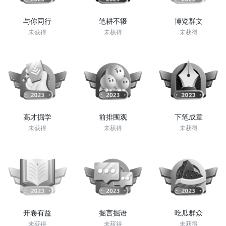
与你同行
笔耕不辍
博览群文
未获得
未获得
未获得
高才掘学
前排围观
下笔成章
未获得
未获得
未获得
开卷有益
掘言掘语
吃瓜群众
未获得
未获得
未获得