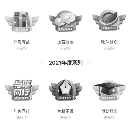
开卷有益
掘言掘语
吃瓜群众
未获得
未获得
未获得
2021年度系列
与你同行
笔耕不辍
博览群文
未获得
未获得
未获得