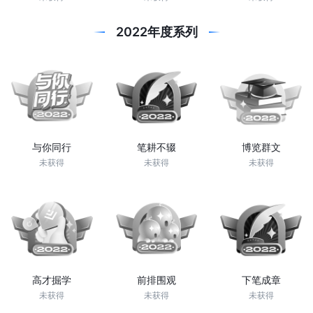
2022年度系列
与你同行
笔耕不辍
博览群文
未获得
未获得
未获得
高才掘学
前排围观
下笔成章
未获得
未获得
未获得